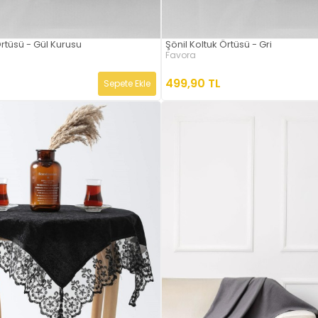
Örtüsü - Gül Kurusu
Şönil Koltuk Örtüsü - Gri
Favora
499,90 TL
Sepete Ekle