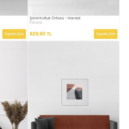
Şönil Koltuk Örtüsü - Hardal
Favora
829,90 TL
Sepete Ekle
Sepete Ekle