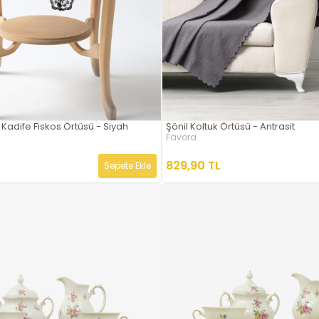
 Kadife Fiskos Örtüsü - Siyah
Şönil Koltuk Örtüsü - Antrasit
Favora
829,90 TL
Sepete Ekle