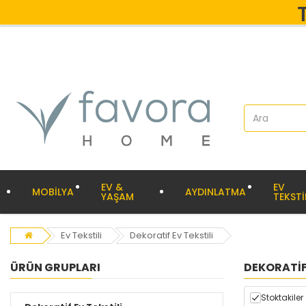
EV &
EV
MOBİLYA
AYDINLATMA
YAŞAM
TEKSTİ
Ev Tekstili
Dekoratif Ev Tekstili
ÜRÜN GRUPLARI
DEKORATIF 
Stoktakiler