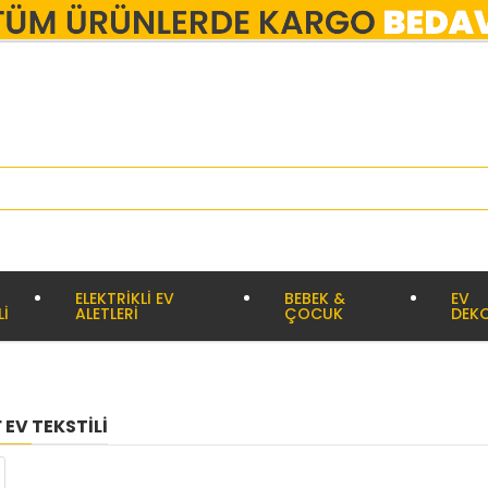
ELEKTRİKLİ EV
BEBEK &
EV
Lİ
ALETLERİ
ÇOCUK
DEK
EV TEKSTILI