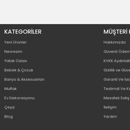
KATEGORİLER
MÜŞTERİ 
Yeni Ürünler
Hakkımızda
Nevresim
Güvenli Öde
Yatak Odası
KVKK Aydınla
Bebek & Çocuk
Gizlilik ve Güv
Banyo & Aksesuarları
Garanti Ve İad
Mutfak
Teslimat Ve K
Ev Dekorasyonu
Mesafeli Satı
Çeyiz
İletişim
Blog
Yardım