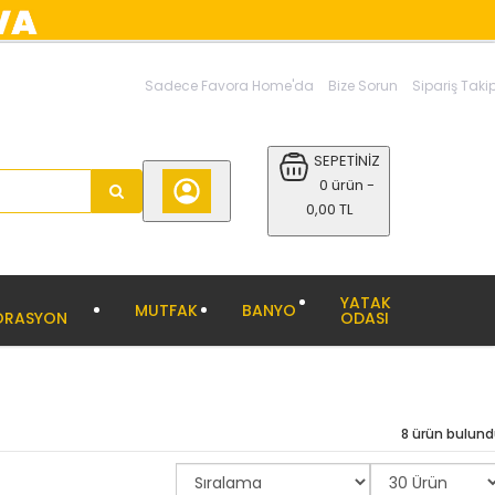
Sadece Favora Home'da
Bize Sorun
Sipariş Taki
SEPETİNİZ
0 ürün -
0,00 TL
YATAK
MUTFAK
BANYO
ORASYON
ODASI
8 ürün bulun