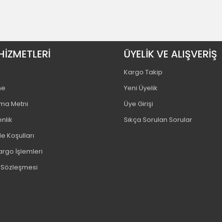
HİZMETLERİ
ÜYELİK VE ALIŞVERİŞ
Kargo Takip
me
Yeni Üyelik
tma Metni
Üye Girişi
enlik
Sıkça Sorulan Sorular
e Koşulları
argo İşlemleri
ş Sözleşmesi