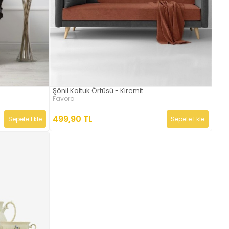
Şönil Koltuk Örtüsü - Kiremit
Favora
499,90 TL
Sepete Ekle
Sepete Ekle