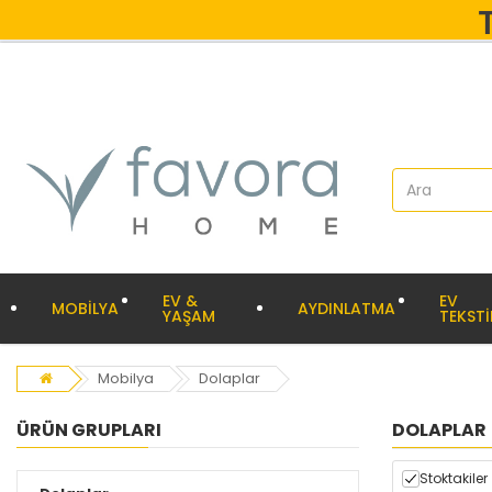
EV &
EV
MOBİLYA
AYDINLATMA
YAŞAM
TEKSTİ
Mobilya
Dolaplar
ÜRÜN GRUPLARI
DOLAPLAR
Stoktakiler