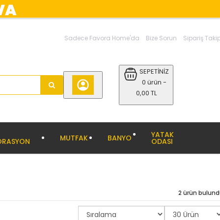
Sadece Favora Home'da
Bize Sorun
Sipariş Taki
SEPETİNİZ
0 ürün -
0,00 TL
YATAK
MUTFAK
BANYO
ORASYON
ODASI
2 ürün bulun