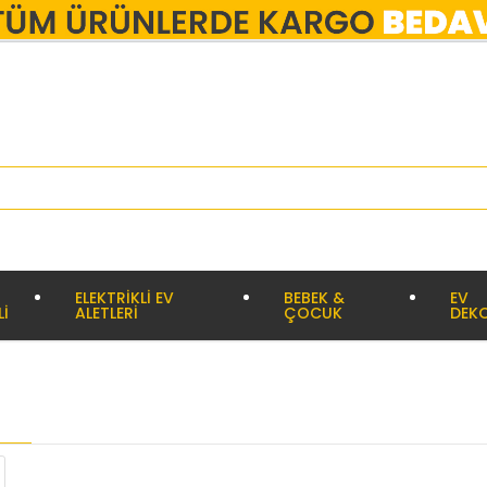
ELEKTRİKLİ EV
BEBEK &
EV
Lİ
ALETLERİ
ÇOCUK
DEK