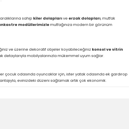
 aralıklarına sahip
kiler dolapları
ve
erzak dolapları
, mutfak
ankastre modüllerimizle
mutfağınıza modern bir görünüm
iniz ve üzerine dekoratif objeler koyabileceğiniz
konsol ve vitrin
pak detaylarıyla mobilyalarınızla mükemmel uyum sağlar.
ister çocuk odasında oyuncaklar için, ister yatak odasında ek gardırop
antajıyla, evinizdeki düzeni sağlamak artık çok ekonomik.