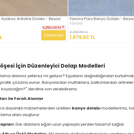
 Ayaksız Ankstre Dolabı - Beyaz
Favora Pars Banyo Dolabı - Beya
Favora
%25
İNDIRIM
2.399,90 TL
Sepete Ekle
L
1.679,93 TL
Köşesi İçin Düzenleyici Dolap Modelleri
lama alanınız yetersiz mi geliyor? Eşyaların dağınıklığından kurtulm
 pratik çözümü sunar. Banyolardan mutfaklara, balkonlardan antrelere
 koyacağım?" derdine son verebilirsiniz.
arı ile Ferah Alanlar
ra dayanıklı malzemelerden üretilen
banyo dolabı
modellerimiz, hav
aklama alanı oluşturur.
apları:
Dar alanlara sığan uzun yapısıyla yerden tasarruf sağlar.
Altı ve Üstü Modeller:
Atıl alanları değerlendirmenize yardımcı olur