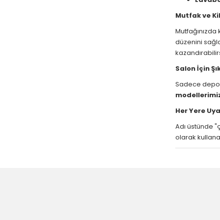
Mutfak ve Kil
Mutfağınızda k
düzenini sağla
kazandırabilirs
Salon İçin Şı
Sadece depolam
modellerimi
Her Yere Uy
Adı üstünde "ç
olarak kullana