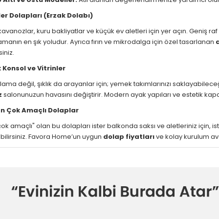
er Dolapları (Erzak Dolabı)
avanozlar, kuru bakliyatlar ve küçük ev aletleri için yer açın. Geniş raf
manın en şık yoludur. Ayrıca fırın ve mikrodalga için özel tasarlanan
iniz.
k Konsol ve Vitrinler
a değil, şıklık da arayanlar için; yemek takımlarınızı saklayabileceğ
z
salonunuzun havasını değiştirir. Modern ayak yapıları ve estetik ka
an Çok Amaçlı Dolaplar
ok amaçlı" olan bu dolapları ister balkonda saksı ve aletleriniz için, 
bilirsiniz. Favora Home’un uygun
dolap fiyatları
ve kolay kurulum av