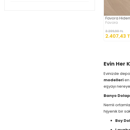
Favora Hiden
Favora
3.209,90 TL
2.407,43 T
Evin Her 
Evinizde depo
modelleri
en
eşyayı nereye
Banyo Dolapl
Nemli ortamla
hijyenik bir s
Boy Dol
Lavabo 