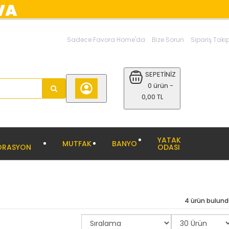
Sadece Favora Home'da
Bize Sorun
Sipariş Taki
SEPETİNİZ
0 ürün -
0,00 TL
YATAK
MUTFAK
BANYO
ORASYON
ODASI
4 ürün bulun