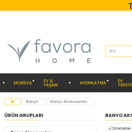
EV &
EV
MOBİLYA
AYDINLATMA
YAŞAM
TEKSTİ
Banyo
Banyo Aksesuarları
ÜRÜN GRUPLARI
BANYO AK
Stoktakiler