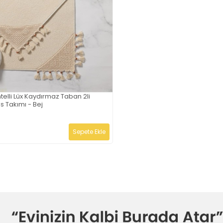
elli Lüx Kaydırmaz Taban 2li
 Takımı - Bej
Sepete Ekle