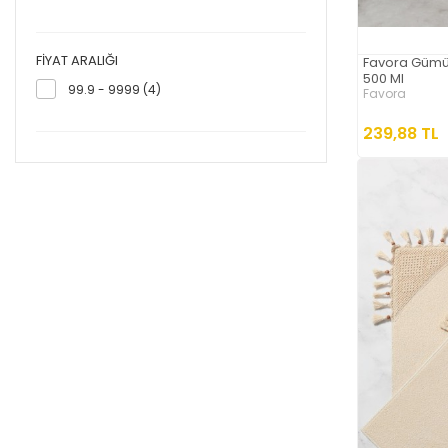
FIYAT ARALIĞI
Favora Gümüş
500 Ml
99.9 - 9999 (4)
Favora
239,88 TL