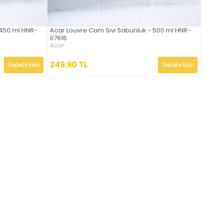
 450 ml HNR-
Acar Louvre Cam Sıvı Sabunluk - 500 ml HNR-
07616
Acar
249,90 TL
Sepete Ekle
Sepete Ekle