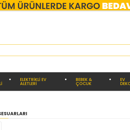
ELEKTRİKLİ EV
BEBEK &
EV
Lİ
ALETLERİ
ÇOCUK
DEK
SESUARLARI