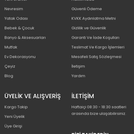
Nevresim
Güvenli Ödeme
Yatak Odası
KVKK Aydınlatma Metni
Bebek & Çocuk
Gizlilik ve Güvenlik
Banyo & Aksesuarları
Garanti Ve İade Koşulları
Mutfak
Teslimat Ve Kargo İşlemleri
Ev Dekorasyonu
Mesafeli Satış Sözleşmesi
Çeyiz
İletişim
Blog
Yardım
ÜYELİK VE ALIŞVERİŞ
İLETİŞİM
Kargo Takip
Haftaiçi 08:30 - 18:30 saatleri
arasında bize ulaşabilirsiniz.
Yeni Üyelik
Üye Girişi