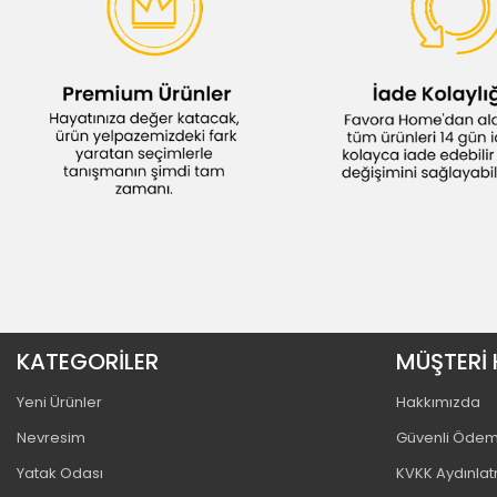
KATEGORİLER
MÜŞTERİ 
Yeni Ürünler
Hakkımızda
Nevresim
Güvenli Öde
Yatak Odası
KVKK Aydınla