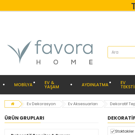
EV &
EV
MOBİLYA
AYDINLATMA
YAŞAM
TEKSTİ
Ev Dekorasyon
Ev Aksesuarları
Dekoratif Te
ÜRÜN GRUPLARI
DEKORATIF
Stoktakiler