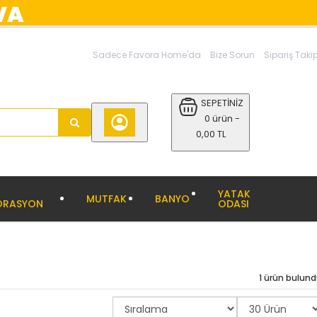
Sadece Favora Home'da
Bize Sorun
Sipariş Taki
SEPETİNİZ
0 ürün -
0,00 TL
YATAK
MUTFAK
BANYO
ORASYON
ODASI
1 ürün bulun