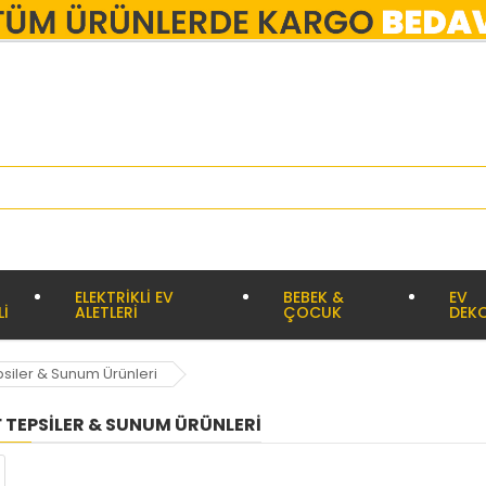
ELEKTRİKLİ EV
BEBEK &
EV
Lİ
ALETLERİ
ÇOCUK
DEK
psiler & Sunum Ürünleri
 TEPSILER & SUNUM ÜRÜNLERI