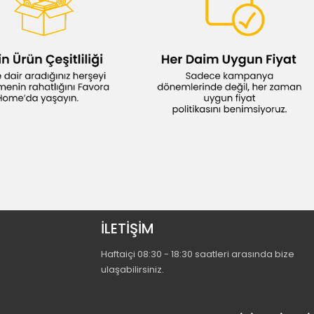
İLETİŞİM
Haftaiçi 08:30 - 18:30 saatleri arasında bize
ulaşabilirsiniz.