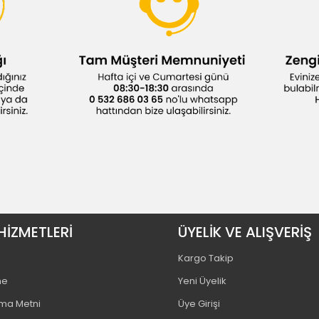
HİZMETLERİ
ÜYELİK VE ALIŞVERİŞ
Kargo Takip
me
Yeni Üyelik
tma Metni
Üye Girişi