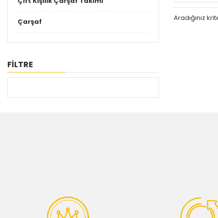
Çift Kişilik Çarşaf Takımı
Aradığınız kr
Çarşaf
FİLTRE