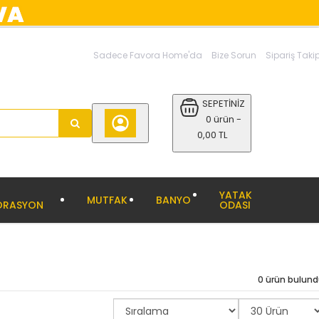
Sadece Favora Home'da
Bize Sorun
Sipariş Taki
SEPETİNİZ
0 ürün -
0,00 TL
YATAK
MUTFAK
BANYO
ORASYON
ODASI
0 ürün bulun