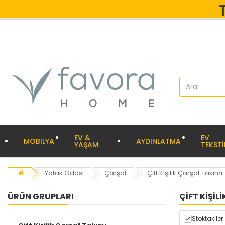
EV &
EV
MOBİLYA
AYDINLATMA
YAŞAM
TEKSTİ
Yatak Odası
Çarşaf
Çift Kişilik Çarşaf Takımı
ÜRÜN GRUPLARI
ÇIFT KIŞIL
Stoktakiler