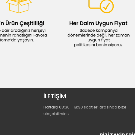
İLETİŞİM
Haftaiçi 08:30 - 18:30 saatleri arasında bize
ulaşabilirsiniz.