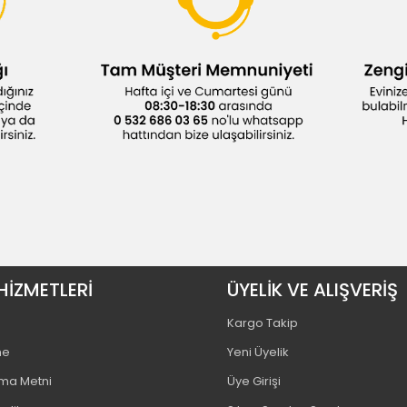
HİZMETLERİ
ÜYELİK VE ALIŞVERİŞ
Kargo Takip
me
Yeni Üyelik
tma Metni
Üye Girişi