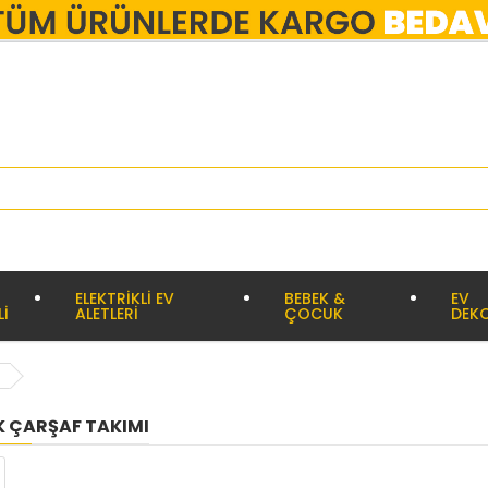
ELEKTRİKLİ EV
BEBEK &
EV
Lİ
ALETLERİ
ÇOCUK
DEK
IK ÇARŞAF TAKIMI