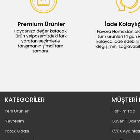
KATEGORİLER
MÜŞTERİ 
Yeni Ürünler
Hakkımızda
Nevresim
Güvenli Öde
Yatak Odası
KVKK Aydınla