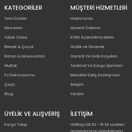
KATEGORİLER
MÜŞTERİ HİZMETLERİ
Yeni Ürünler
Hakkımızda
Nevresim
Güvenli Ödeme
Yatak Odası
KVKK Aydınlatma Metni
Bebek & Çocuk
Gizlilik ve Güvenlik
Banyo & Aksesuarları
Garanti Ve İade Koşulları
Mutfak
Teslimat Ve Kargo İşlemleri
Ev Dekorasyonu
Mesafeli Satış Sözleşmesi
Çeyiz
İletişim
Blog
Yardım
ÜYELİK VE ALIŞVERİŞ
İLETİŞİM
Kargo Takip
Haftaiçi 08:30 - 18:30 saatleri
arasında bize ulaşabilirsiniz.