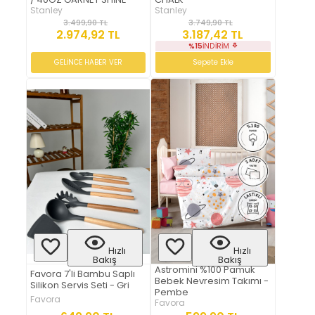
Stanley
Stanley
3.499,90 TL
3.749,90 TL
2.974,92 TL
3.187,42 TL
%15
İNDIRIM
GELİNCE HABER VER
Sepete Ekle
Hızlı
Hızlı
Bakış
Bakış
Astromini %100 Pamuk
Favora 7'li Bambu Saplı
Bebek Nevresim Takımı -
Silikon Servis Seti - Gri
Pembe
Favora
Favora