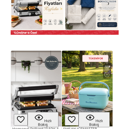
‹
›
TÜKENIYOR
Hızlı
Hızlı
Bakış
Bakış
Homend Grilliant 1340H 4
EMSAN ICEMASTER