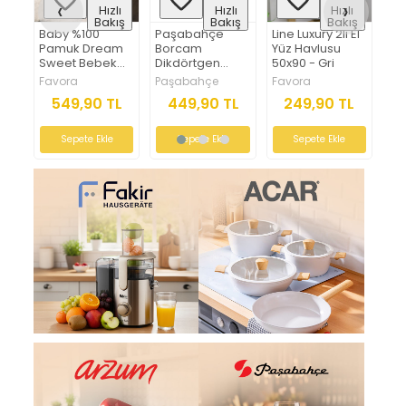
‹
›
ı
Hızlı
Hızlı
Hızlı
ış
Bakış
Bakış
Bakış
Paşabahçe
Line Luxury 2li El
Cottowels
Fa
m
Borcam
Yüz Havlusu
Battal Boy 6
Has
k
Dikdörtgen
50x90 - Gri
Parça %100
cm
Tepsi
Pamuk Aile
Paşabahçe
Favora
Favora
Fa
mbe
Bornoz Seti -
L
449,90 TL
249,90 TL
3.449,90 TL
Yeşil - Krem
Sepete Ekle
Sepete Ekle
Sepete Ekle