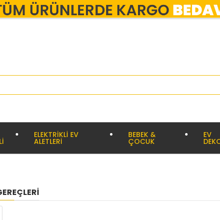
ELEKTRİKLİ EV
BEBEK &
EV
Lİ
ALETLERİ
ÇOCUK
DEK
EREÇLERI