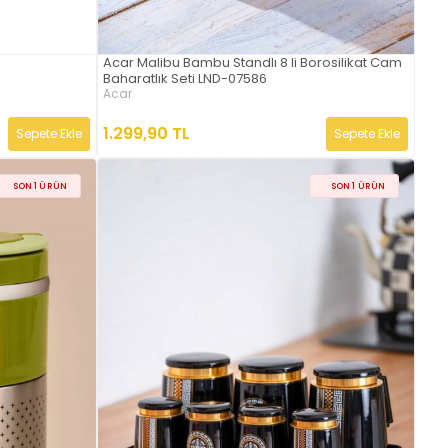
Acar Malibu Bambu Standlı 8 li Borosilikat Cam
Baharatlık Seti LND-07586
Acar
1.299,90 TL
Sepete Ekle
Sepete Ekle
SON 1 ÜRÜN
SON 1 ÜRÜN