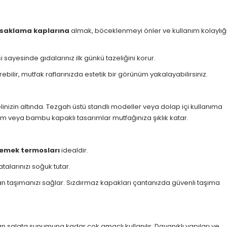
saklama kaplarına
almak, böceklenmeyi önler ve kullanım kolaylığ
ayesinde gıdalarınız ilk günkü tazeliğini korur.
ebilir, mutfak raflarınızda estetik bir görünüm yakalayabilirsiniz.
elinizin altında. Tezgah üstü standlı modeller veya dolap içi kullanıma
m veya bambu kapaklı tasarımlar mutfağınıza şıklık katar.
yemek termosları
idealdir.
atalarınızı soğuk tutar.
dan taşımanızı sağlar. Sızdırmaz kapakları çantanızda güvenli taşıma
an salata sunumuna kadar çok amaçlı kullanılır. Dayanıklı yapıları ve