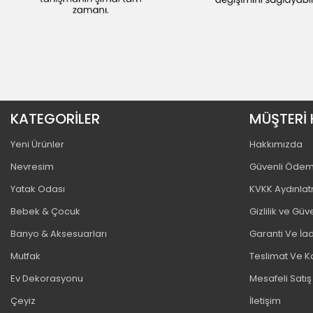
KATEGORİLER
MÜŞTERİ 
Yeni Ürünler
Hakkımızda
Nevresim
Güvenli Öde
Yatak Odası
KVKK Aydınla
Bebek & Çocuk
Gizlilik ve Güv
Banyo & Aksesuarları
Garanti Ve İad
Mutfak
Teslimat Ve K
Ev Dekorasyonu
Mesafeli Satı
Çeyiz
İletişim