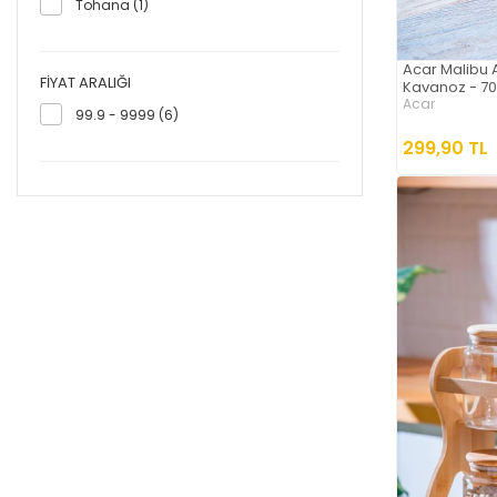
Tohana (1)
Acar Malibu 
FIYAT ARALIĞI
Kavanoz - 70
Acar
99.9 - 9999 (6)
299,90 TL