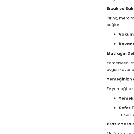
Erzak ve Bak
Pirinç, mercim
sağlar.
Vakumlu
Kavano
Mutfağın Dek
Yemeklerin le
uygun kavanoz
Yemeğiniz Y
Ev yemeği lezz
Yemek 
Sefer T
imkanı 
Pratik Yardı
Mutfaktaki hazı