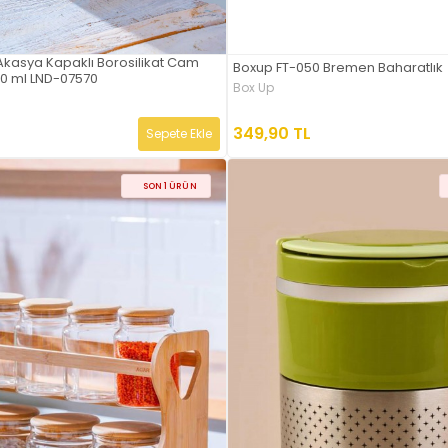
Akasya Kapaklı Borosilikat Cam
Boxup FT-050 Bremen Baharatlık
0 ml LND-07570
Box Up
349,90 TL
Sepete Ekle
SON 1 ÜRÜN