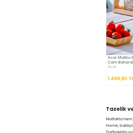
Acar Malibu Ba
Cam Baharatl
Acar
1.499,90 T
Tazelik v
Mutfakta hem 
Home, bakliya
Dağınıklığa so