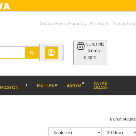
Sadece Favora Home'da
Bize Sorun
Sipariş Taki
SEPETİNİZ
0 ürün -
0,00 TL
YATAK
MUTFAK
BANYO
ORASYON
ODASI
6 ürün bulun