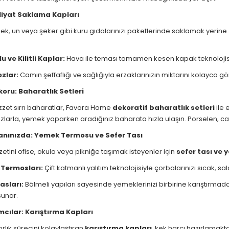
liyat Saklama Kapları
ek, un veya şeker gibi kuru gıdalarınızı paketlerinde saklamak yerine
 ve Kilitli Kaplar:
Hava ile teması tamamen kesen kapak teknolojisi s
zlar:
Camın şeffaflığı ve sağlığıyla erzaklarınızın miktarını kolayca gör
oru: Baharatlık Setleri
zzet sırrı baharatlar, Favora Home
dekoratif baharatlık setleri
ile 
larla, yemek yaparken aradığınız baharata hızla ulaşın. Porselen, ca
anınızda: Yemek Termosu ve Sefer Tası
etini ofise, okula veya pikniğe taşımak isteyenler için
sefer tası ve 
Termosları:
Çift katmanlı yalıtım teknolojisiyle çorbalarınızı sıcak, sal
asları:
Bölmeli yapıları sayesinde yemeklerinizi birbirine karıştırma
sunar.
mcılar: Karıştırma Kapları
rlık sürecini kolaylaştıran
karıştırma kapları
, kek harcı hazırlamakt