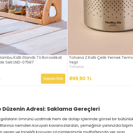
mbu Katlı Standlı 7 li Borosilikat
Tohana 2 Katlı Çelik Yemek Termos
ık Seti LND-07587
Yeşil
Tohana
L
899,90 TL
Sepete Ekle
e Düzenin Adresi: Saklama Gereçleri
gıdaların ömrünü uzatmak hem de dolap içlerinde görsel bir bütünlü
tlarınızı nemden koruyan kavanozlardan, yemeğinizi yanınızda taşıman
n veren ve tazeliği koruyan çözümlerimizle mutfağınızda yer açın.