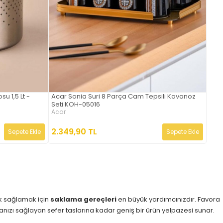
u 1,5 Lt -
Acar Sonia Suri 8 Parça Cam Tepsili Kavanoz
Seti KOH-05016
Acar
2.349,90 TL
Sepete Ekle
Sepete Ekle
k sağlamak için
saklama gereçleri
en büyük yardımcınızdır. Favora
ızı sağlayan sefer taslarına kadar geniş bir ürün yelpazesi sunar.