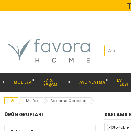
EV &
EV
MOBİLYA
AYDINLATMA
YAŞAM
TEKSTİ
Mutfak
Saklama Gereçleri
ÜRÜN GRUPLARI
SAKLAMA G
Stoktakiler