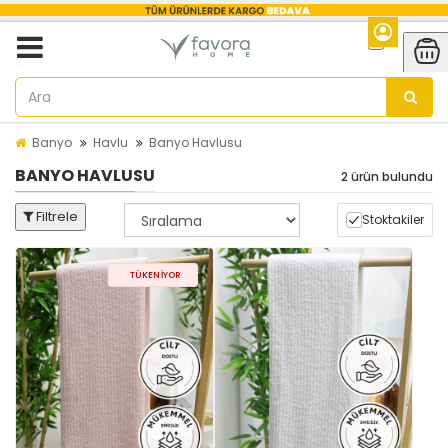
Banyo
Havlu
Banyo Havlusu
BANYO HAVLUSU
2 ürün bulundu
Filtrele
Stoktakiler
TÜKENIYOR