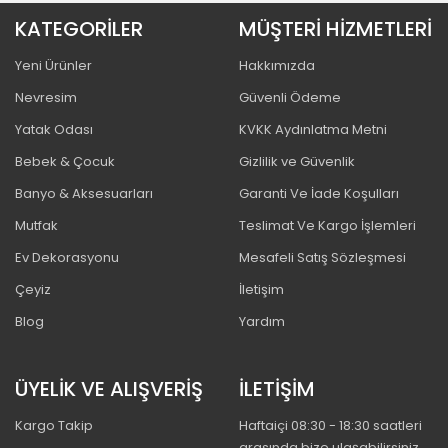
KATEGORİLER
MÜŞTERİ HİZMETLERİ
Yeni Ürünler
Hakkımızda
Nevresim
Güvenli Ödeme
Yatak Odası
KVKK Aydınlatma Metni
Bebek & Çocuk
Gizlilik ve Güvenlik
Banyo & Aksesuarları
Garanti Ve İade Koşulları
Mutfak
Teslimat Ve Kargo İşlemleri
Ev Dekorasyonu
Mesafeli Satış Sözleşmesi
Çeyiz
İletişim
Blog
Yardım
ÜYELİK VE ALIŞVERİŞ
İLETİŞİM
Kargo Takip
Haftaiçi 08:30 - 18:30 saatleri
arasında bize ulaşabilirsiniz.