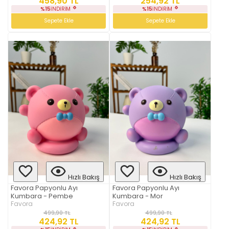
458,90 TL
254,92 TL
%15
İNDIRIM
%15
İNDIRIM
Sepete Ekle
Sepete Ekle
Hızlı Bakış
Hızlı Bakış
Favora Papyonlu Ayı
Favora Papyonlu Ayı
Kumbara - Pembe
Kumbara - Mor
Favora
Favora
499,90 TL
499,90 TL
424,92 TL
424,92 TL