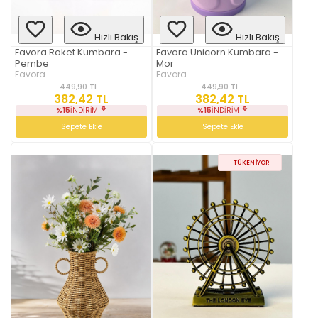
Hızlı Bakış
Hızlı Bakış
Favora Roket Kumbara -
Favora Unicorn Kumbara -
Pembe
Mor
Favora
Favora
449,90 TL
449,90 TL
382,42 TL
382,42 TL
%15
İNDIRIM
%15
İNDIRIM
Sepete Ekle
Sepete Ekle
TÜKENIYOR