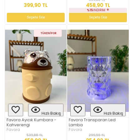
399,90 TL
458,90 TL
%15
İNDIRIM
Sepete Ekle
Sepete Ekle
TÜKENIYOR
Hızlı Bakış
Hızlı Bakış
Favora Ayıcık Kumbara -
Favora Transparan Led
Kahverengi
Lamba
Favora
Favora
539,88 TL
299,90 TL