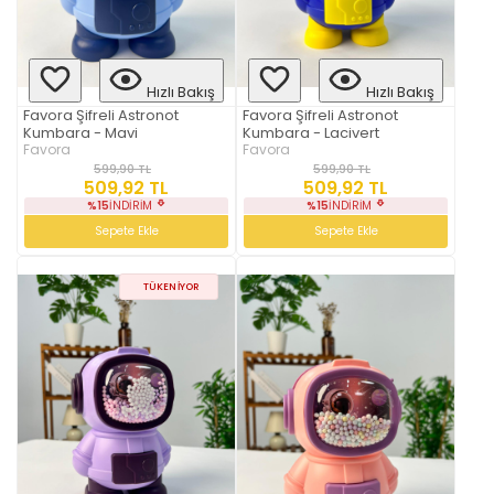
Hızlı Bakış
Hızlı Bakış
Favora Şifreli Astronot
Favora Şifreli Astronot
Kumbara - Mavi
Kumbara - Lacivert
Favora
Favora
599,90 TL
599,90 TL
509,92 TL
509,92 TL
%15
İNDIRIM
%15
İNDIRIM
Sepete Ekle
Sepete Ekle
TÜKENIYOR