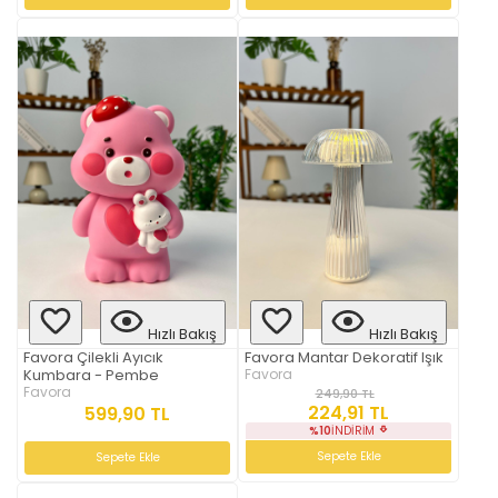
Hızlı Bakış
Hızlı Bakış
Favora Çilekli Ayıcık
Favora Mantar Dekoratif Işık
Kumbara - Pembe
Favora
Favora
249,90 TL
224,91 TL
599,90 TL
%10
İNDIRIM
Sepete Ekle
Sepete Ekle