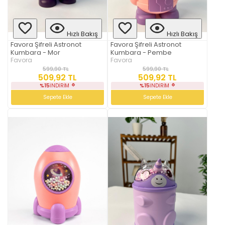
Hızlı Bakış
Hızlı Bakış
Favora Şifreli Astronot
Favora Şifreli Astronot
Kumbara - Mor
Kumbara - Pembe
Favora
Favora
599,90 TL
599,90 TL
509,92 TL
509,92 TL
%15
İNDIRIM
%15
İNDIRIM
Sepete Ekle
Sepete Ekle