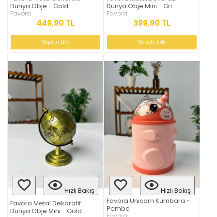
Dünya Obje - Gold
Dünya Obje Mini - Gri
Favora
Favora
449,90 TL
399,90 TL
Sepete Ekle
Sepete Ekle
Hızlı Bakış
Hızlı Bakış
Favora Unicorn Kumbara -
Favora Metal Dekoratif
Pembe
Dünya Obje Mini - Gold
Favora