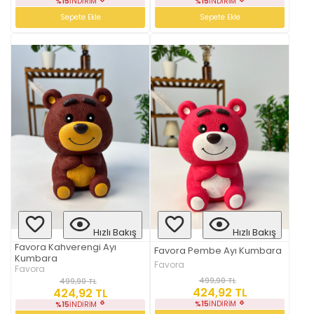
%15
İNDIRIM
%15
İNDIRIM
Sepete Ekle
Sepete Ekle
Hızlı Bakış
Hızlı Bakış
Favora Kahverengi Ayı
Favora Pembe Ayı Kumbara
Kumbara
Favora
Favora
499,90 TL
499,90 TL
424,92 TL
424,92 TL
%15
İNDIRIM
%15
İNDIRIM