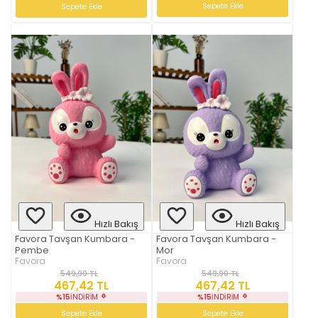
Sepete Ekle
Sepete Ekle
Hızlı Bakış
Hızlı Bakış
Favora Tavşan Kumbara -
Favora Tavşan Kumbara -
Pembe
Mor
Favora
Favora
549,90 TL
549,90 TL
467,42 TL
467,42 TL
%15
İNDIRIM
%15
İNDIRIM
Sepete Ekle
Sepete Ekle