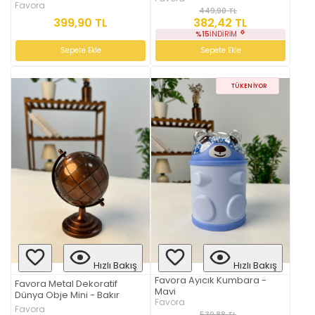
Favora
449,90 TL
399,90 TL
382,42 TL
%15
İNDIRIM
Sepete Ekle
Sepete Ekle
TÜKENIYOR
Hızlı Bakış
Hızlı Bakış
Favora Ayıcık Kumbara -
Favora Metal Dekoratif
Mavi
Dünya Obje Mini - Bakır
Favora
Favora
539,88 TL