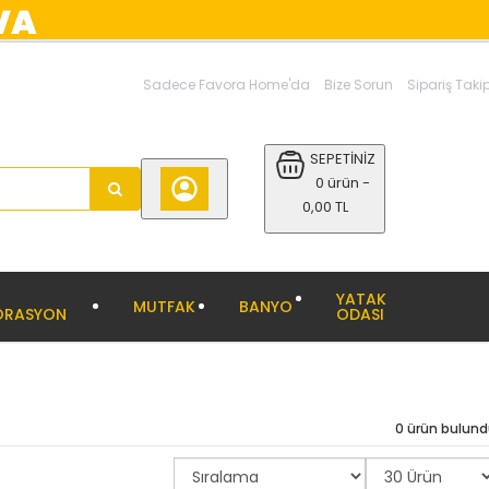
Sadece Favora Home'da
Bize Sorun
Sipariş Taki
SEPETİNİZ
0 ürün -
0,00 TL
YATAK
MUTFAK
BANYO
ORASYON
ODASI
0 ürün bulun