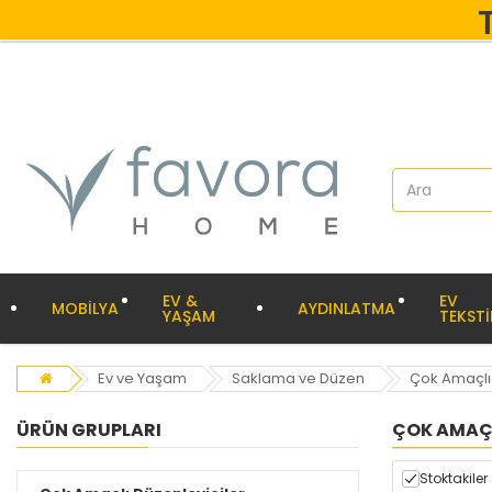
EV &
EV
MOBİLYA
AYDINLATMA
YAŞAM
TEKSTİ
Ev ve Yaşam
Saklama ve Düzen
Çok Amaçlı 
ÜRÜN GRUPLARI
ÇOK AMAÇL
Stoktakiler