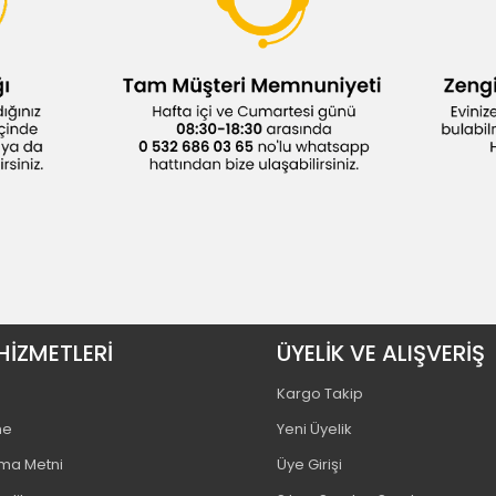
HİZMETLERİ
ÜYELİK VE ALIŞVERİŞ
Kargo Takip
me
Yeni Üyelik
tma Metni
Üye Girişi