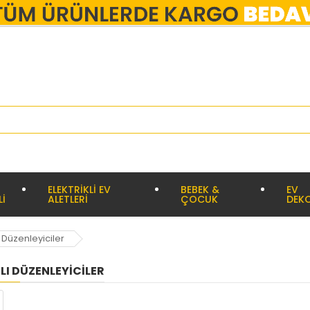
ELEKTRİKLİ EV
BEBEK &
EV
Lİ
ALETLERİ
ÇOCUK
DEK
Düzenleyiciler
I DÜZENLEYICILER