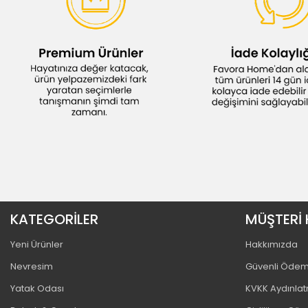
KATEGORİLER
MÜŞTERİ 
Yeni Ürünler
Hakkımızda
Nevresim
Güvenli Öde
Yatak Odası
KVKK Aydınla