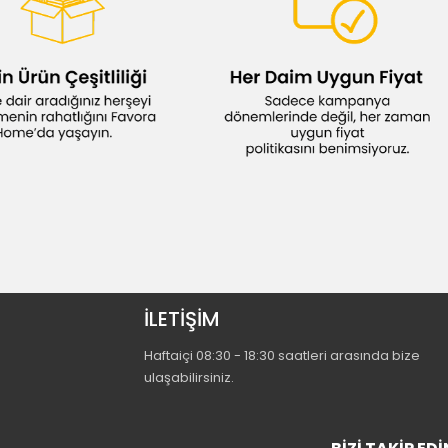
İLETİŞİM
Haftaiçi 08:30 - 18:30 saatleri arasında bize
ulaşabilirsiniz.