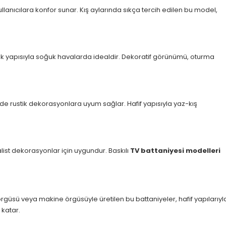
ullanıcılara konfor sunar. Kış aylarında sıkça tercih edilen bu model,
arık yapısıyla soğuk havalarda idealdir. Dekoratif görünümü, oturma
e rustik dekorasyonlara uyum sağlar. Hafif yapısıyla yaz-kış
alist dekorasyonlar için uygundur. Baskılı
TV battaniyesi modelleri
l örgüsü veya makine örgüsüyle üretilen bu battaniyeler, hafif yapılarıyl
katar.