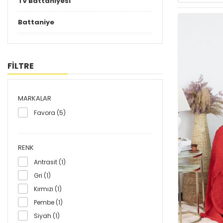
TV Battaniyesi
Battaniye
FİLTRE
MARKALAR
Favora (5)
RENK
Antrasit (1)
Gri (1)
Kırmızı (1)
Pembe (1)
Siyah (1)