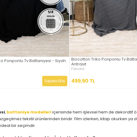
Biocotton Triko Ponponlu Tv Batta
ko Ponponlu Tv Battaniyesi - Siyah
Antrasit
Favora
499,90 TL
Sepete Ekle
esi
,
battaniye modelleri
içerisinde hem işlevsel hem de dekoratif öze
zgeçilmez tekstil ürünlerinden biridir. Film izlerken, kitap okurken y
 ideal bir seçimdir.