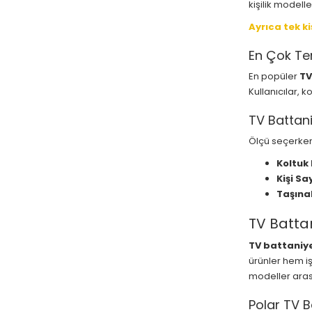
kişilik modell
Ayrıca tek ki
En Çok Ter
En popüler
TV
Kullanıcılar, 
TV Battani
Ölçü seçerken
Koltuk
Kişi Say
Taşınab
TV Battan
TV battaniye
ürünler hem iş
modeller aras
Polar TV B