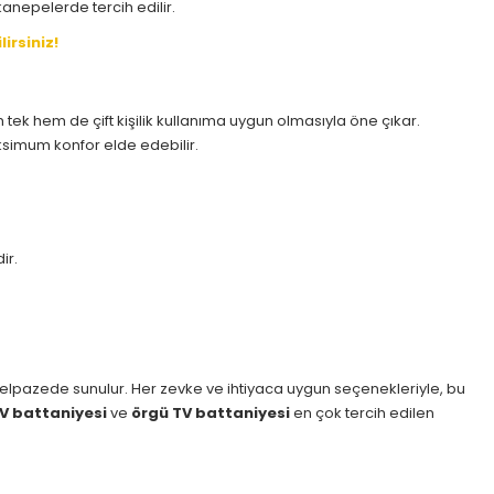
anepelerde tercih edilir.
irsiniz!
 tek hem de çift kişilik kullanıma uygun olmasıyla öne çıkar.
ksimum konfor elde edebilir.
ir.
r yelpazede sunulur. Her zevke ve ihtiyaca uygun seçenekleriyle, bu
V battaniyesi
ve
örgü TV battaniyesi
en çok tercih edilen