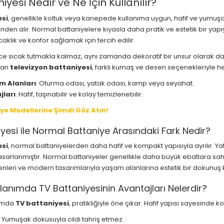
iyesi Nedir ve Ne İçin Kullanılır?
esi
, genellikle koltuk veya kanepede kullanıma uygun, hafif ve yumuşak d
en alır. Normal battaniyelere kıyasla daha pratik ve estetik bir yapı
caklık ve konfor sağlamak için tercih edilir.
ce sıcak tutmakla kalmaz, aynı zamanda dekoratif bir unsur olarak da
lan
televizyon battaniyesi
, farklı kumaş ve desen seçenekleriyle h
m Alanları
: Oturma odası, yatak odası, kamp veya seyahat.
jları
: Hafif, taşınabilir ve kolay temizlenebilir.
e Modellerine Şimdi Göz Atın!
yesi ile Normal Battaniye Arasındaki Fark Nedir?
esi
, normal battaniyelerden daha hafif ve kompakt yapısıyla ayrılır. Yat
tasarlanmıştır. Normal battaniyeler genellikle daha büyük ebatlara sa
nleri ve modern tasarımlarıyla yaşam alanlarına estetik bir dokunuş 
lanımda TV Battaniyesinin Avantajları Nelerdir?
nımda
TV battaniyesi
, pratikliğiyle öne çıkar. Hafif yapısı sayesinde k
: Yumuşak dokusuyla cildi tahriş etmez.