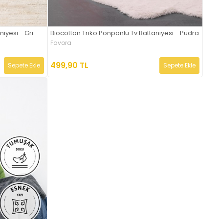
iyesi - Gri
Biocotton Triko Ponponlu Tv Battaniyesi - Pudra
Favora
499,90 TL
Sepete Ekle
Sepete Ekle