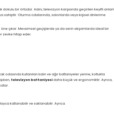
okulu bir örtüdür. Adını, televizyon karşısında geçirilen keyifli anlar
ya sahiptir. Oturma odalarında, salonlarda veya kişisel dinlenme
 öne çıkar. Mevsimsel geçişlerde ya da serin akşamlarda ideal bir
er zevke hitap eder.
ak odasında kullanılan kalın ve ağır battaniyeler yerine, koltukta
hipken,
televizyon battaniyesi
daha küçük ve ergonomiktir. Ayrıca,
katar.
olayca katlanabilir ve saklanabilir. Ayrıca: