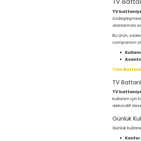
TV Battan
TV battaniy
özdeşleşmesind
alanlarında sı
Bu ürün, sade
companion o
Kullanı
Avanta
Tüm Battaniy
TV Battani
TV battaniy
kullanım için 
dekoratif dese
Günlük Kul
Günlük kulla
Konfor