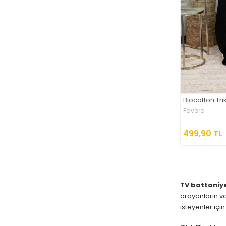
Biocotton Tri
Favora
499,90 TL
TV battaniy
arayanların va
isteyenler için