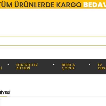
ELEKTRİKLİ EV
BEBEK &
EV
Lİ
ALETLERİ
ÇOCUK
DEK
IYESI