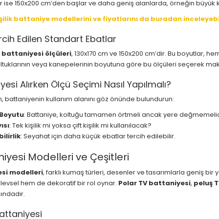
er ise 150x200 cm’den başlar ve daha geniş alanlarda, örneğin büyük k
şilik battaniye modellerini ve fiyatlarını da buradan inceleyebil
cih Edilen Standart Ebatlar
 battaniyesi ölçüleri
, 130x170 cm ve 150x200 cm’dir. Bu boyutlar, hem
koltuklarının veya kanepelerinin boyutuna göre bu ölçüleri seçerek ma
yesi Alırken Ölçü Seçimi Nasıl Yapılmalı?
, battaniyenin kullanım alanını göz önünde bulundurun:
 Boyutu
: Battaniye, koltuğu tamamen örtmeli ancak yere değmemelid
ısı
: Tek kişilik mi yoksa çift kişilik mi kullanılacak?
ilirlik
: Seyahat için daha küçük ebatlar tercih edilebilir.
iyesi Modelleri ve Çeşitleri
si modelleri
, farklı kumaş türleri, desenler ve tasarımlarla geniş bi
levsel hem de dekoratif bir rol oynar.
Polar TV battaniyesi
,
peluş T
ındadır.
attaniyesi