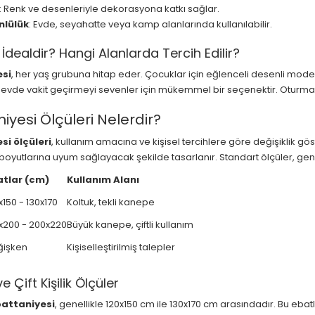
: Renk ve desenleriyle dekorasyona katkı sağlar.
nlülük
: Evde, seyahatte veya kamp alanlarında kullanılabilir.
 İdealdir? Hangi Alanlarda Tercih Edilir?
esi
, her yaş grubuna hitap eder. Çocuklar için eğlenceli desenli modeller
evde vakit geçirmeyi sevenler için mükemmel bir seçenektir. Oturma od
iyesi Ölçüleri Nelerdir?
si ölçüleri
, kullanım amacına ve kişisel tercihlere göre değişiklik göste
yutlarına uyum sağlayacak şekilde tasarlanır. Standart ölçüler, genelli
atlar (cm)
Kullanım Alanı
x150 - 130x170
Koltuk, tekli kanepe
x200 - 200x220
Büyük kanepe, çiftli kullanım
ğişken
Kişiselleştirilmiş talepler
ve Çift Kişilik Ölçüler
battaniyesi
, genellikle 120x150 cm ile 130x170 cm arasındadır. Bu ebatl