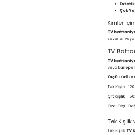
Estetik
Çok Yö
Kimler İçin
TV battaniy
severler veya 
TV Battan
TV battaniye
veya kanepe bo
Ölçü Türü
Eb
Tek Kişilik
120
Çift Kişilik
150
Özel Ölçü
De
Tek Kişilik 
Tek kişilik
TV 