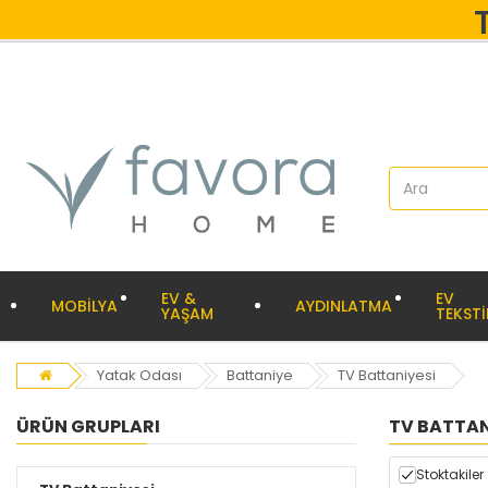
EV &
EV
MOBİLYA
AYDINLATMA
YAŞAM
TEKSTİ
Yatak Odası
Battaniye
TV Battaniyesi
ÜRÜN GRUPLARI
TV BATTAN
Stoktakiler