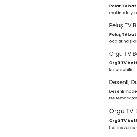
Polar TV bat
makinede yıkan
Peluş TV B
Peluş TV bat
odalarına şıklı
Örgü TV B
Örgü TV bat
kullanılabilir.
Desenli, Dü
Desenli modell
ise tematik ta
Örgü TV B
Örgü TV bat
her mevsime u