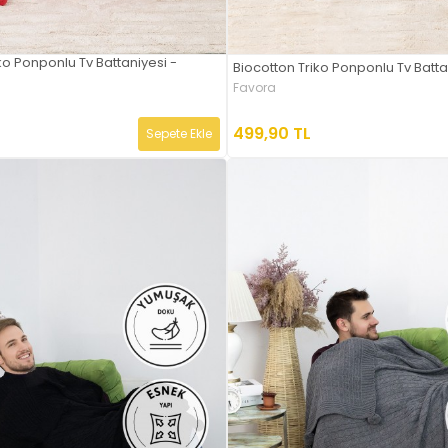
ko Ponponlu Tv Battaniyesi -
Biocotton Triko Ponponlu Tv Battan
Favora
499,90 TL
Sepete Ekle