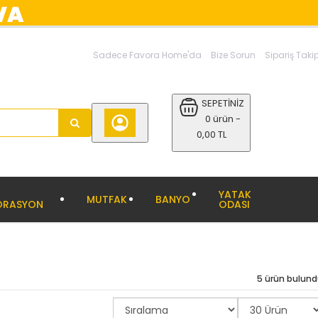
Sadece Favora Home'da
Bize Sorun
Sipariş Taki
SEPETİNİZ
0 ürün -
0,00 TL
YATAK
MUTFAK
BANYO
ORASYON
ODASI
5 ürün bulun