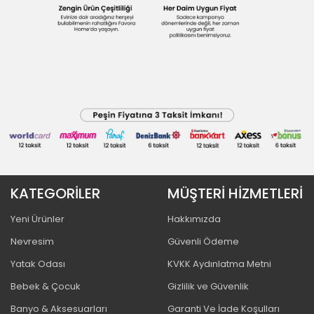
KATEGORİLER
MÜŞTERİ HİZMETLERİ
Yeni Ürünler
Hakkımızda
Nevresim
Güvenli Ödeme
Yatak Odası
KVKK Aydınlatma Metni
Bebek & Çocuk
Gizlilik ve Güvenlik
Banyo & Aksesuarları
Garanti Ve İade Koşulları