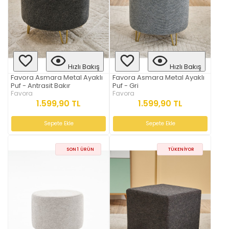
Hızlı Bakış
Hızlı Bakış
Favora Asmara Metal Ayaklı
Favora Asmara Metal Ayaklı
Puf - Antrasit Bakır
Puf - Gri
Favora
Favora
1.599,90 TL
1.599,90 TL
Sepete Ekle
Sepete Ekle
SON 1 ÜRÜN
TÜKENIYOR