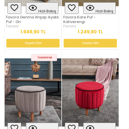
Hızlı Bakış
Hızlı Bakış
Favora Genma Ahşap Ayaklı
Favora Kare Puf -
Puf - Gri
Kahverengi
Favora
Favora
1.949,90 TL
1.249,90 TL
Sepete Ekle
Sepete Ekle
TÜKENIYOR