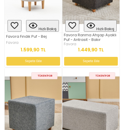
Hızlı Bakış
Hızlı Bakış
Favora Ranma Ahşap Ayaklı
Favora Fındık Puf - Bej
Puf - Antrasit - Bakır
Favora
Favora
1.599,90 TL
1.449,90 TL
Sepete Ekle
Sepete Ekle
TÜKENIYOR
TÜKENIYOR