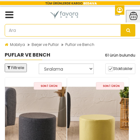
Mobilya
Berjer ve Puflar
Puflar ve Bench
PUFLAR VE BENCH
61 ürün bulundu
Filtrele
Stoktakiler
SON 1 ÜRÜN
SON 1 ÜRÜN