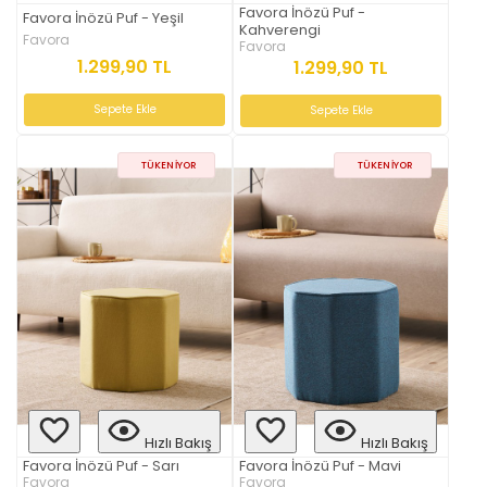
Favora İnözü Puf -
Favora İnözü Puf - Yeşil
Kahverengi
Favora
Favora
1.299,90 TL
1.299,90 TL
Sepete Ekle
Sepete Ekle
TÜKENIYOR
TÜKENIYOR
Hızlı Bakış
Hızlı Bakış
Favora İnözü Puf - Sarı
Favora İnözü Puf - Mavi
Favora
Favora