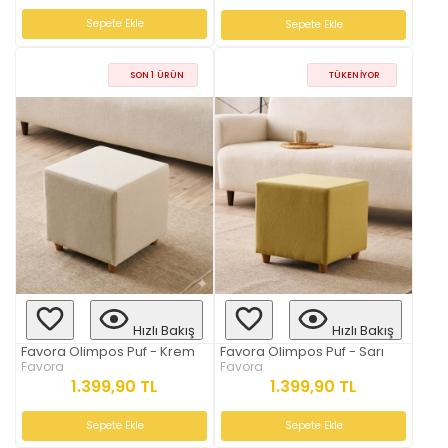
Sepete Ekle
Sepete Ekle
SON 1 ÜRÜN
TÜKENIYOR
Hızlı Bakış
Hızlı Bakış
Favora Olimpos Puf - Krem
Favora Olimpos Puf - Sarı
Favora
Favora
1.399,90 TL
1.399,90 TL
Sepete Ekle
Sepete Ekle