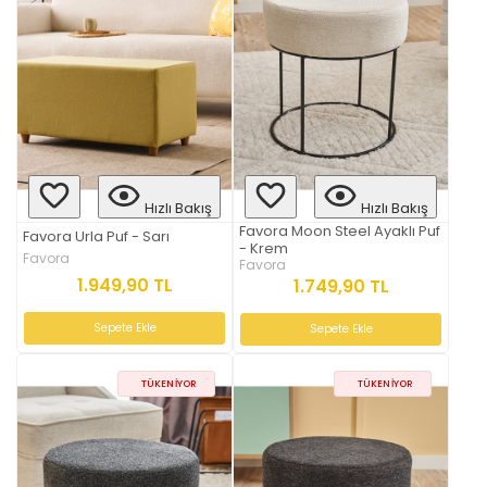
Hızlı Bakış
Hızlı Bakış
Favora Moon Steel Ayaklı Puf
Favora Urla Puf - Sarı
- Krem
Favora
Favora
1.949,90 TL
1.749,90 TL
Sepete Ekle
Sepete Ekle
TÜKENIYOR
TÜKENIYOR