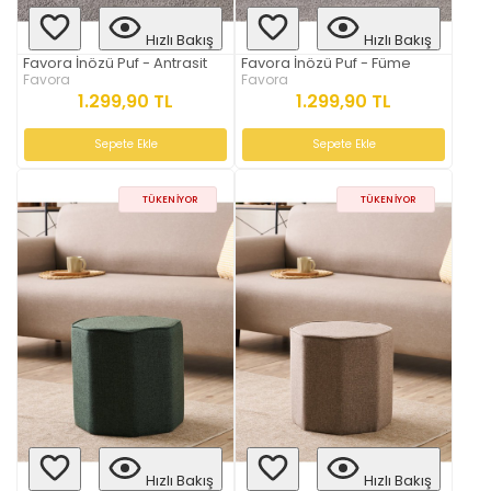
Hızlı Bakış
Hızlı Bakış
Favora İnözü Puf - Antrasit
Favora İnözü Puf - Füme
Favora
Favora
1.299,90 TL
1.299,90 TL
Sepete Ekle
Sepete Ekle
TÜKENIYOR
TÜKENIYOR
Hızlı Bakış
Hızlı Bakış