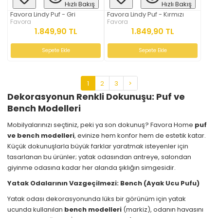
Hızlı Bakış
Hızlı Bakış
Favora Lindy Puf - Gri
Favora Lindy Puf - Kırmızı
Favora
Favora
1.849,90 TL
1.849,90 TL
Sepete Ekle
Sepete Ekle
1
2
3
>
Dekorasyonun Renkli Dokunuşu: Puf ve
Bench Modelleri
Mobilyalarınızı seçtiniz, peki ya son dokunuş? Favora Home
puf
ve bench modelleri
, evinize hem konfor hem de estetik katar.
Küçük dokunuşlarla büyük farklar yaratmak isteyenler için
tasarlanan bu ürünler; yatak odasından antreye, salondan
giyinme odasına kadar her alanda şıklığın simgesidir.
Yatak Odalarının Vazgeçilmezi: Bench (Ayak Ucu Pufu)
Yatak odası dekorasyonunda lüks bir görünüm için yatak
ucunda kullanılan
bench modelleri
(markiz), odanın havasını