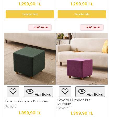
1.299,90 TL
1.299,90 TL
Sepete Ekle
Sepete Ekle
SON 1 ÜRÜN
SON 1 ÜRÜN
Hızlı Bakış
Hızlı Bakış
Favora Olimpos Puf -
Favora Olimpos Puf - Yeşil
Mürdüm
Favora
Favora
1.399,90 TL
1.399,90 TL