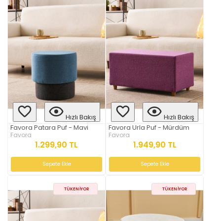
Hızlı Bakış
Hızlı Bakış
Favora Patara Puf - Mavi
Favora Urla Puf - Mürdüm
Favora
Favora
1.299,90 TL
1.949,90 TL
Sepete Ekle
Sepete Ekle
TÜKENIYOR
TÜKENIYOR