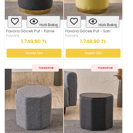
Hızlı Bakış
Hızlı Bakış
Favora Göcek Puf - Füme
Favora Göcek Puf - Sarı
Favora
Favora
1.749,90 TL
1.749,90 TL
Sepete Ekle
Sepete Ekle
TÜKENIYOR
TÜKENIYOR