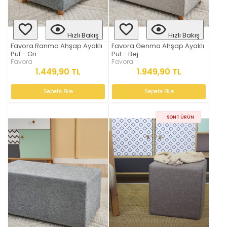
Hızlı Bakış
Hızlı Bakış
Favora Ranma Ahşap Ayaklı
Favora Genma Ahşap Ayaklı
Puf - Gri
Puf - Bej
Favora
Favora
1.449,90 TL
1.949,90 TL
Sepete Ekle
Sepete Ekle
SON 1 ÜRÜN