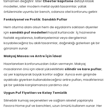
tamamen değiştirir. İster
Chester kapitone
detaylı klasik
modeller, ister modern metal ayaklı tasarımlar; yatak
örtülerinizle uyumlu bir bench, odanıza otel konforunu getirir.
Fonksiyonel ve Pratik: Sandıklı Puflar
Hem oturma alanı olsun hem de eşyalarımı saklasın diyenler
için
sandıklı puf modelleri
hayat kurtarıcıdır. İç haznesine
fazlalık eşyalarınızı, battaniyelerinizi veya dergilerinizi
koyabileceğiniz bu akıllı tasarımlar, dağınıklığı gizlerken şık bir
görünüm sunar.
Makyaj Masası ve Antre İçin İdeal
Hazırlanırken konforunuzdan ödün vermeyin. Makyaj
masalarının önü için ideal yükseklikteki
silindir ve kare puflar
,
az yer kaplayarak büyük konfor sağlar. Ayrıca evin girişinde
ayakkabı giyerken kullanabileceğiniz antre pufları, misafirlerinizi
şık bir şekilde karşılamanıza yardımcı olur.
Uygun Puf Fiyatları ve Kolay Temizlik
Silinebilir kumaş seçenekleri ve sağlam iskelet yapılarıyla
Favora Home puf ve benchleri, uzun ömürlü kullanım sunar. Her