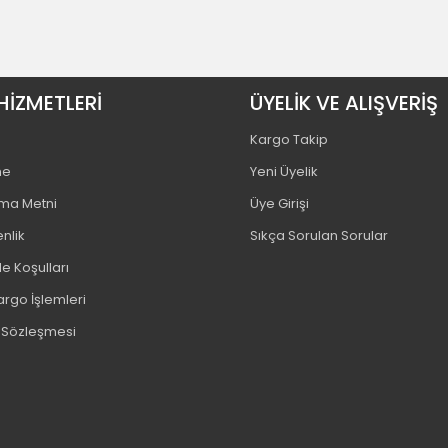
HİZMETLERİ
ÜYELİK VE ALIŞVERİŞ
Kargo Takip
me
Yeni Üyelik
tma Metni
Üye Girişi
enlik
Sıkça Sorulan Sorular
e Koşulları
argo İşlemleri
ş Sözleşmesi