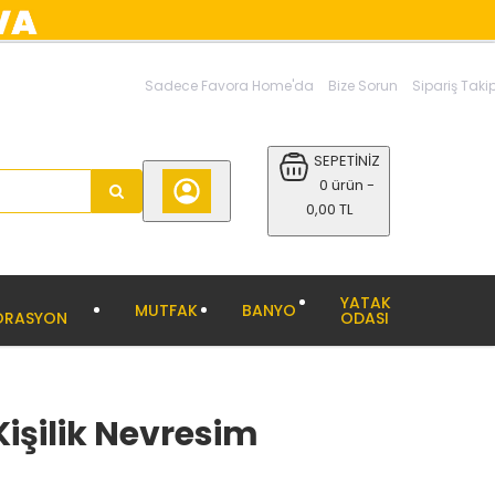
Sadece Favora Home'da
Bize Sorun
Sipariş Taki
SEPETİNİZ
0 ürün -
0,00 TL
YATAK
MUTFAK
BANYO
ORASYON
ODASI
Kişilik Nevresim