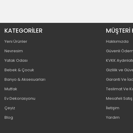
KATEGORİLER
MÜŞTERİ 
Yeni Ürünler
Hakkımızda
Nevresim
Güvenli Öde
Yatak Odası
KVKK Aydınla
Bebek & Çocuk
Gizlilik ve Güv
Banyo & Aksesuarları
Garanti Ve İad
Mutfak
Teslimat Ve K
Ev Dekorasyonu
Mesafeli Satı
Çeyiz
İletişim
Blog
Yardım