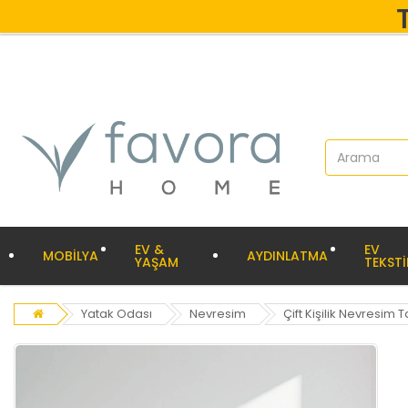
EV &
EV
MOBİLYA
AYDINLATMA
YAŞAM
TEKSTİ
Yatak Odası
Nevresim
Çift Kişilik Nevresim 