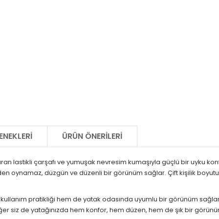
ENEKLERI
ÜRÜN ÖNERILERI
uran lastikli çarşafı ve yumuşak nevresim kumaşıyla güçlü bir uyku kon
en oynamaz, düzgün ve düzenli bir görünüm sağlar. Çift kişilik boyutuy
kullanım pratikliği hem de yatak odasında uyumlu bir görünüm sağlar
er siz de yatağınızda hem konfor, hem düzen, hem de şık bir görünüm a