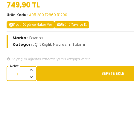
749,90 TL
Ürün Kodu :
A05.280.F2860.R1200
Fiyatı Düşünce Haber Ver
Ürünü Tavsiye Et
Marka :
Favora
Kategori :
Çift Kişilik Nevresim Takımı
En geç 10 Ağustos Pazartesi günü kargoya verilir.
SEPETE EKLE