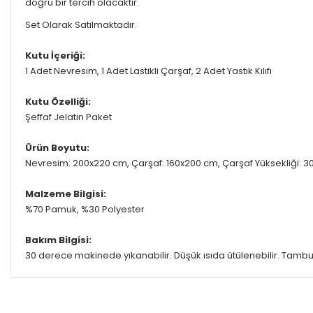
doğru bir tercih olacaktır.
Set Olarak Satılmaktadır.
Kutu İçeriği:
1 Adet Nevresim, 1 Adet Lastikli Çarşaf, 2 Adet Yastık Kılıfı
Kutu Özelliği:
Şeffaf Jelatin Paket
Ürün Boyutu:
Nevresim: 200x220 cm, Çarşaf: 160x200 cm, Çarşaf Yüksekliği: 30 c
Malzeme Bilgisi:
%70 Pamuk, %30 Polyester
Bakım Bilgisi:
30 derece makinede yıkanabilir. Düşük ısıda ütülenebilir. Tambu