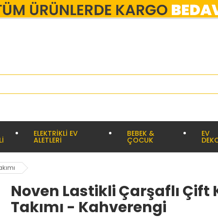
ELEKTRİKLİ EV
BEBEK &
EV
Lİ
ALETLERİ
ÇOCUK
DEK
Takımı
Noven Lastikli Çarşaflı Çift 
Takımı - Kahverengi