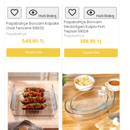
Hızlı Bakış
Hızlı Bakış
Paşabahçe Borcam
Paşabahçe Borcam Kapaklı
Dikdörtgen Kulplu Fırın
Oval Tencere 59032
Tepsisi 59124
Paşabahçe
Paşabahçe
549,90 TL
399,90 TL
Sepete Ekle
Sepete Ekle