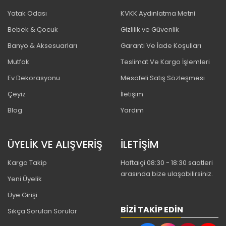
Yatak Odası
KVKK Aydınlatma Metni
Bebek & Çocuk
Gizlilik ve Güvenlik
Banyo & Aksesuarları
Garanti Ve İade Koşulları
Mutfak
Teslimat Ve Kargo İşlemleri
Ev Dekorasyonu
Mesafeli Satış Sözleşmesi
Çeyiz
İletişim
Blog
Yardım
ÜYELİK VE ALIŞVERİŞ
İLETİŞİM
Kargo Takip
Haftaiçi 08:30 - 18:30 saatleri
arasında bize ulaşabilirsiniz.
Yeni Üyelik
Üye Girişi
BIZI TAKIP EDIN
Sıkça Sorulan Sorular