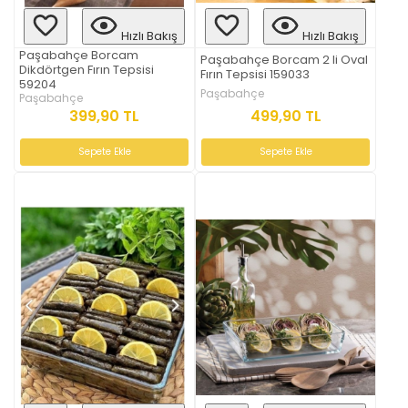
Hızlı Bakış
Hızlı Bakış
Paşabahçe Borcam
Paşabahçe Borcam 2 li Oval
Dikdörtgen Fırın Tepsisi
Fırın Tepsisi 159033
59204
Paşabahçe
Paşabahçe
499,90 TL
399,90 TL
Sepete Ekle
Sepete Ekle