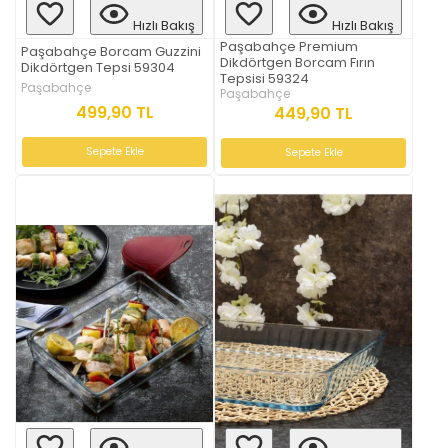
Hızlı Bakış
Hızlı Bakış
Paşabahçe Premium
Paşabahçe Borcam Guzzini
Dikdörtgen Borcam Fırın
Dikdörtgen Tepsi 59304
Tepsisi 59324
Paşabahçe
Paşabahçe
499,90 TL
449,90 TL
Sepete Ekle
Sepete Ekle