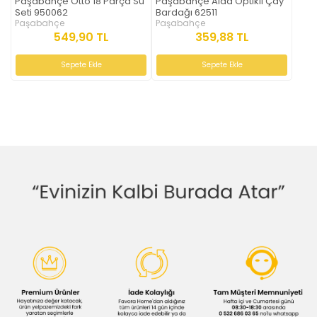
Paşabahçe Otto 18 Parça Su
Paşabahçe Aıda Optikli Çay
Seti 950062
Bardağı 62511
Paşabahçe
Paşabahçe
549,90 TL
359,88 TL
Sepete Ekle
Sepete Ekle