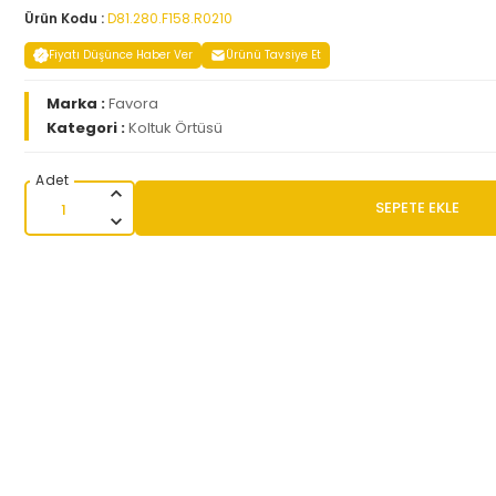
Ürün Kodu :
D81.280.F158.R0210
Fiyatı Düşünce Haber Ver
Ürünü Tavsiye Et
Marka :
Favora
Kategori :
Koltuk Örtüsü
SEPETE EKLE