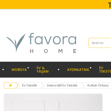
EV &
EV
MOBİLYA
AYDINLATMA
YAŞAM
TEKSTİ
Ev Tekstili
Dekoratif Ev Tekstili
Koltuk Örtüsü