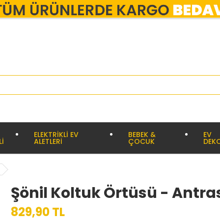
ELEKTRİKLİ EV
BEBEK &
EV
Lİ
ALETLERİ
ÇOCUK
DEK
Şönil Koltuk Örtüsü - Antras
829,90 TL