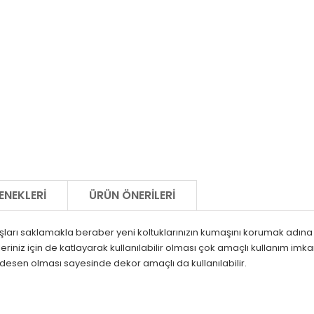
ENEKLERI
ÜRÜN ÖNERILERI
rı saklamakla beraber yeni koltuklarınızın kumaşını korumak adına idea
leriniz için de katlayarak kullanılabilir olması çok amaçlı kullanım i
ma desen olması sayesinde dekor amaçlı da kullanılabilir.