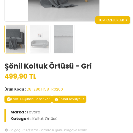
TÜM ÖZELLİKLER
Şönil Koltuk Örtüsü - Gri
499,90 TL
Ürün Kodu :
D81.280.F158_R0200
Fiyatı Düşünce Haber Ver
Ürünü Tavsiye Et
Marka :
Favora
Kategori :
Koltuk Örtüsü
En geç 10 Ağustos Pazartesi günü kargoya verilir.