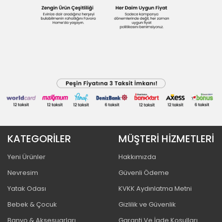
KATEGORİLER
MÜŞTERİ HİZMETLERİ
Yeni Ürünler
Hakkımızda
Nevresim
Güvenli Ödeme
Yatak Odası
KVKK Aydınlatma Metni
Bebek & Çocuk
Gizlilik ve Güvenlik
Banyo & Aksesuarları
Garanti Ve İade Koşulları