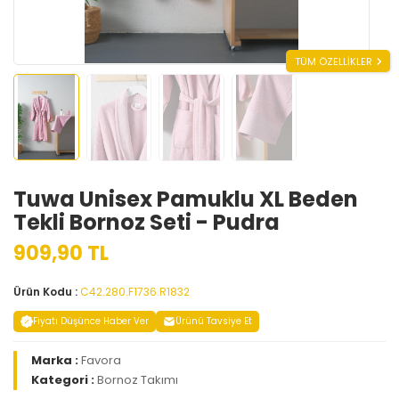
TÜM ÖZELLİKLER
Tuwa Unisex Pamuklu XL Beden
Tekli Bornoz Seti - Pudra
909,90 TL
Ürün Kodu :
C42.280.F1736.R1832
Fiyatı Düşünce Haber Ver
Ürünü Tavsiye Et
Marka :
Favora
Kategori :
Bornoz Takımı