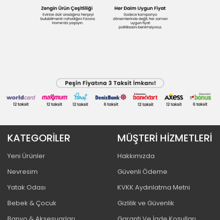
KATEGORİLER
MÜŞTERİ HİZMETLERİ
Yeni Ürünler
Hakkımızda
Nevresim
Güvenli Ödeme
Yatak Odası
KVKK Aydınlatma Metni
Bebek & Çocuk
Gizlilik ve Güvenlik
Banyo & Aksesuarları
Garanti Ve İade Koşulları