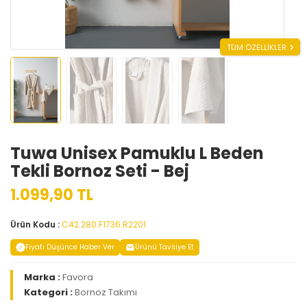
TÜM ÖZELLİKLER
Tuwa Unisex Pamuklu L Beden
Tekli Bornoz Seti - Bej
1.099,90 TL
Ürün Kodu :
C42.280.F1736.R2201
Fiyatı Düşünce Haber Ver
Ürünü Tavsiye Et
Marka :
Favora
Kategori :
Bornoz Takımı