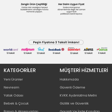
KATEGORİLER
MÜŞTERİ HİZMETLERİ
Yeni Ürünler
Hakkımızda
Nevresim
Güvenli Ödeme
Yatak Odası
KVKK Aydınlatma Metni
Bebek & Çocuk
Gizlilik ve Güvenlik
Banyo & Aksesuarları
Garanti Ve İade Koşulları