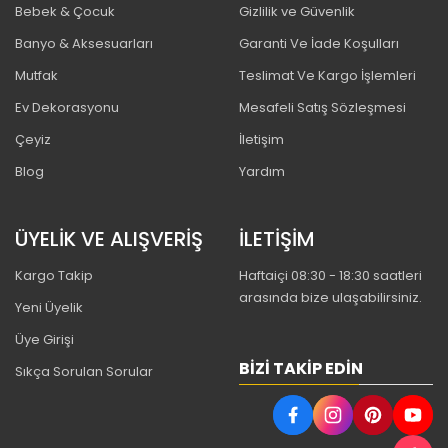
Bebek & Çocuk
Gizlilik ve Güvenlik
Banyo & Aksesuarları
Garanti Ve İade Koşulları
Mutfak
Teslimat Ve Kargo İşlemleri
Ev Dekorasyonu
Mesafeli Satış Sözleşmesi
Çeyiz
İletişim
Blog
Yardım
ÜYELİK VE ALIŞVERİŞ
İLETİŞİM
Kargo Takip
Haftaiçi 08:30 - 18:30 saatleri
arasında bize ulaşabilirsiniz.
Yeni Üyelik
Üye Girişi
BIZI TAKIP EDIN
Sıkça Sorulan Sorular