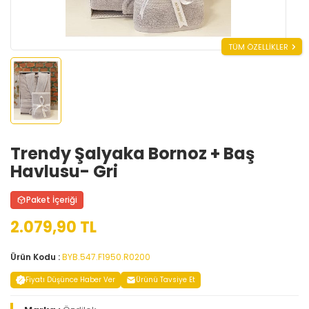
TÜM ÖZELLİKLER
Trendy Şalyaka Bornoz + Baş
Havlusu- Gri
Paket İçeriği
2.079,90 TL
Ürün Kodu :
BYB.547.F1950.R0200
Fiyatı Düşünce Haber Ver
Ürünü Tavsiye Et