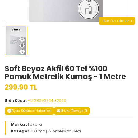
TÜM ÖZELLİKLER
Soft Beyaz Akfil 60 Tel %100
Pamuk Metrelik Kumaş - 1 Metre
299,90 TL
Ürün Kodu :
F41.280.F2244.R2000
Fiyatı Düşünce Haber Ver
Ürünü Tavsiye Et
Marka :
Favora
Kategori :
Kumaş & Amerikan Bezi