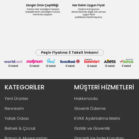
KATEGORİLER
MÜŞTERİ HİZMETLERİ
Yeni Ürünler
Hakkımızda
Nevresim
Güvenli Ödeme
Yatak Odası
KVKK Aydınlatma Metni
Bebek & Çocuk
Gizlilik ve Güvenlik
Banyo & Aksesuarları
Garanti Ve İade Koşulları