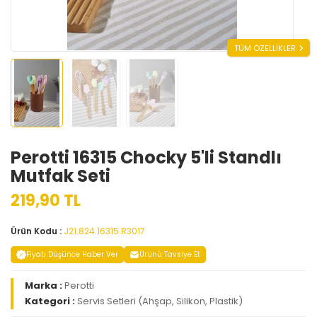
TÜM ÖZELLİKLER
Perotti 16315 Chocky 5'li Standlı
Mutfak Seti
219,90 TL
Ürün Kodu :
J21.824.16315.R3017
Fiyatı Düşünce Haber Ver
Ürünü Tavsiye Et
Marka :
Perotti
Kategori :
Servis Setleri (Ahşap, Silikon, Plastik)