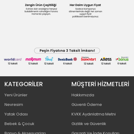
KATEGORİLER
MÜŞTERİ HİZMETLERİ
Yeni Ürünler
Hakkımızda
Nevresim
Güvenli Ödeme
Yatak Odası
KVKK Aydınlatma Metni
Bebek & Çocuk
Gizlilik ve Güvenlik
Banyo & Aksesuarları
Garanti Ve İade Koşulları