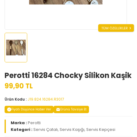
TÜM ÖZELLİKLER
Perotti 16284 Chocky Silikon Kaşik
99,90 TL
Ürün Kodu :
J19.824.16284.R3017
Fiyatı Düşünce Haber Ver
Ürünü Tavsiye Et
Marka :
Perotti
Kategori :
Servis Çatalı, Servis Kaşığı, Servis Kepçesi