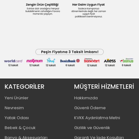
KATEGORİLER
MÜŞTERİ HİZMETLERİ
Yeni Ürünler
Hakkımızda
Nevresim
Güvenli Ödeme
Yatak Odası
KVKK Aydınlatma Metni
Bebek & Çocuk
Gizlilik ve Güvenlik
Banyo & Aksesuarları
Garanti Ve İade Koşulları