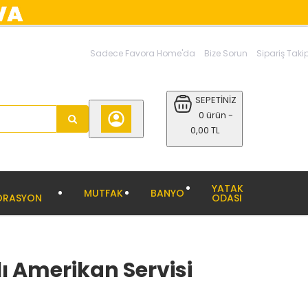
Sadece Favora Home'da
Bize Sorun
Sipariş Taki
SEPETİNİZ
0 ürün -
0,00 TL
YATAK
MUTFAK
BANYO
ORASYON
ODASI
'lı Amerikan Servisi