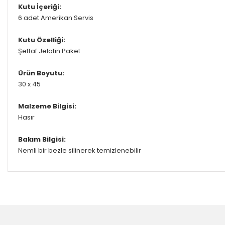
Kutu İçeriği:
6 adet Amerikan Servis
Kutu Özelliği:
Şeffaf Jelatin Paket
Ürün Boyutu:
30 x 45
Malzeme Bilgisi:
Hasır
Bakım Bilgisi:
Nemli bir bezle silinerek temizlenebilir