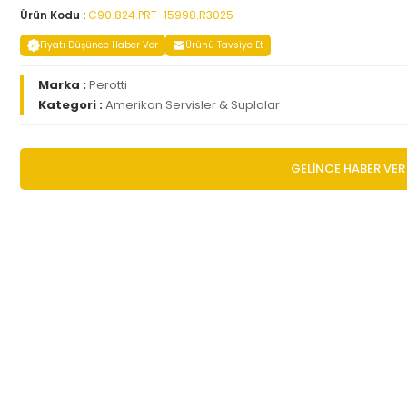
Ürün Kodu :
C90.824.PRT-15998.R3025
Fiyatı Düşünce Haber Ver
Ürünü Tavsiye Et
Marka :
Perotti
Kategori :
Amerikan Servisler & Suplalar
GELİNCE HABER VER