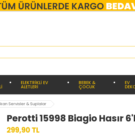
ELEKTRİKLİ EV
BEBEK &
EV
Lİ
ALETLERİ
ÇOCUK
DEK
kan Servisler & Suplalar
Perotti 15998 Biagio Hasır 6
299,90 TL