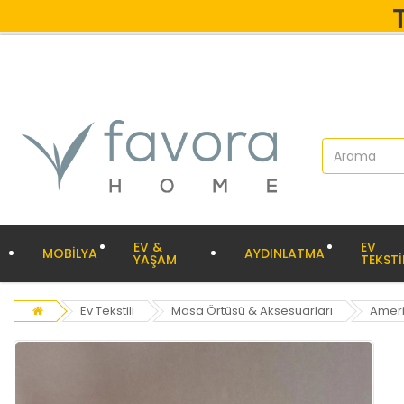
EV &
EV
MOBİLYA
AYDINLATMA
YAŞAM
TEKSTİ
Ev Tekstili
Masa Örtüsü & Aksesuarları
Ameri