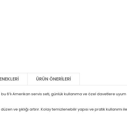
ENEKLERI
ÜRÜN ÖNERILERI
nli bu 6’lı Amerikan servis seti, günlük kullanıma ve özel davetlere u
üzen ve şıklığı artırır. Kolay temizlenebilir yapısı ve pratik kullanımı i