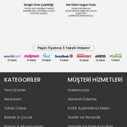
KATEGORİLER
MÜŞTERİ HİZMETLERİ
Yeni Ürünler
Hakkımızda
Nevresim
Güvenli Ödeme
Yatak Odası
KVKK Aydınlatma Metni
Bebek & Çocuk
Gizlilik ve Güvenlik
Banyo & Aksesuarları
Garanti Ve İade Koşulları