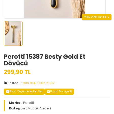
TÜM ÖZELLİKLER
Perotti 15387 Besty Gold Et
Dövücü
299,90 TL
Ürün Kodu :
D89.824.15387.R3017
Fiyatı Düşünce Haber Ver
Ürünü Tavsiye Et
Marka :
Perotti
Kategori :
Mutfak Aletleri