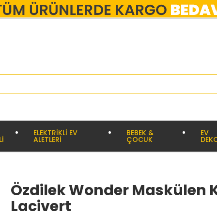
ELEKTRİKLİ EV
BEBEK &
EV
Lİ
ALETLERİ
ÇOCUK
DEK
Özdilek Wonder Maskülen K
Lacivert