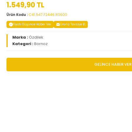
1.549,90 TL
Ürün Kodu :
C41.547.F2446.R0600
Fiyatı Düşünce Haber Ver
Ürünü Tavsiye Et
Marka :
Özdilek
Kategori :
Bornoz
GELİNCE HABER VER