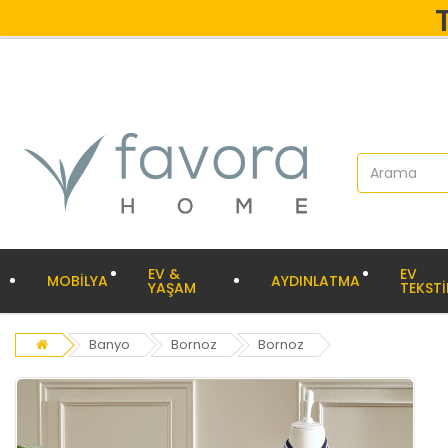
EV &
EV
MOBİLYA
AYDINLATMA
YAŞAM
TEKSTİ
Banyo
Bornoz
Bornoz