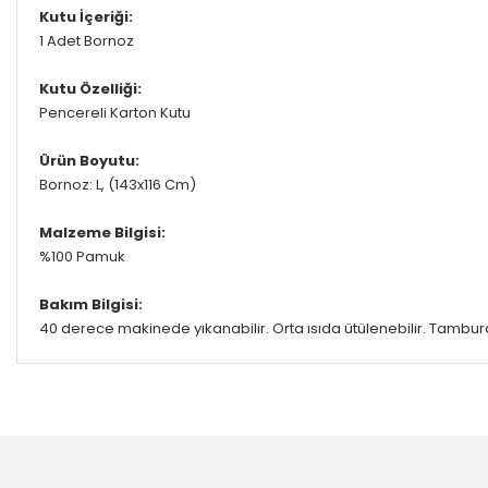
Kutu İçeriği:
1 Adet Bornoz
Kutu Özelliği:
Pencereli Karton Kutu
Ürün Boyutu:
Bornoz: L, (143x116 Cm)
Malzeme Bilgisi:
%100 Pamuk
Bakım Bilgisi:
40 derece makinede yıkanabilir. Orta ısıda ütülenebilir. Tamburd