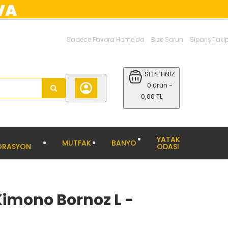
Sadece Favora Home'da
Bize Sorun
Sipariş Taki
SEPETİNİZ
0 ürün -
0,00 TL
YATAK
MUTFAK
BANYO
ORASYON
ODASI
imono Bornoz L -