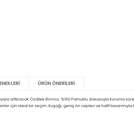
ENEKLERI
ÜRÜN ÖNERILERI
yla arttıracak Özdilek Bornoz. %100 Pamuklu dokusuyla kuruma süresi
denler için ideal bir seçim. Kuşağı, geniş ön cepleri ve hafif tasarımıyl