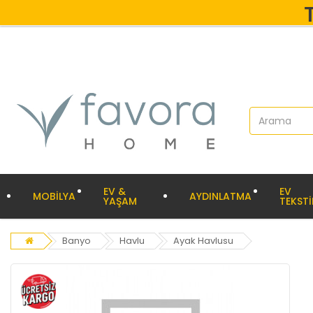
EV &
EV
MOBİLYA
AYDINLATMA
YAŞAM
TEKSTİ
Banyo
Havlu
Ayak Havlusu