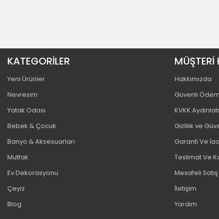
KATEGORİLER
MÜŞTERİ 
Yeni Ürünler
Hakkımızda
Nevresim
Güvenli Öde
Yatak Odası
KVKK Aydınla
Bebek & Çocuk
Gizlilik ve Güv
Banyo & Aksesuarları
Garanti Ve İad
Mutfak
Teslimat Ve K
Ev Dekorasyonu
Mesafeli Satı
Çeyiz
İletişim
Blog
Yardım