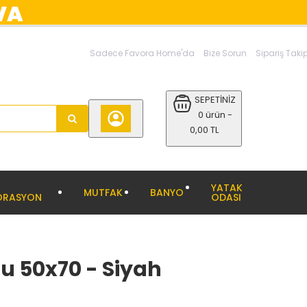
Sadece Favora Home'da
Bize Sorun
Sipariş Taki
SEPETİNİZ
0 ürün -
0,00 TL
YATAK
MUTFAK
BANYO
ORASYON
ODASI
u 50x70 - Siyah