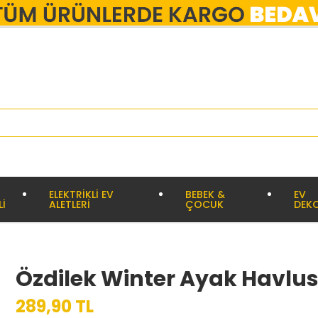
ELEKTRİKLİ EV
BEBEK &
EV
Lİ
ALETLERİ
ÇOCUK
DEK
Özdilek Winter Ayak Havlus
289,90 TL