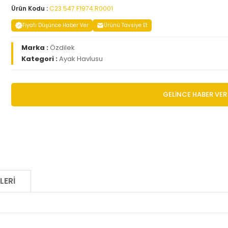
Ürün Kodu :
C23.547.F1974.R0001
Fiyatı Düşünce Haber Ver
Ürünü Tavsiye Et
Marka :
Özdilek
Kategori :
Ayak Havlusu
GELİNCE HABER VER
LERI