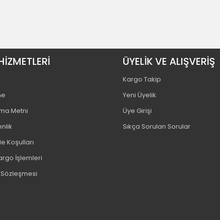
HİZMETLERİ
ÜYELİK VE ALIŞVERİŞ
Kargo Takip
me
Yeni Üyelik
tma Metni
Üye Girişi
enlik
Sıkça Sorulan Sorular
e Koşulları
argo İşlemleri
ş Sözleşmesi