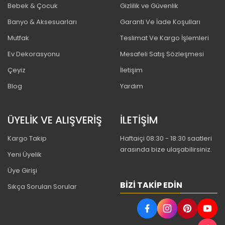
Bebek & Çocuk
Gizlilik ve Güvenlik
Banyo & Aksesuarları
Garanti Ve İade Koşulları
Mutfak
Teslimat Ve Kargo İşlemleri
Ev Dekorasyonu
Mesafeli Satış Sözleşmesi
Çeyiz
İletişim
Blog
Yardım
ÜYELİK VE ALIŞVERİŞ
İLETİŞİM
Kargo Takip
Haftaiçi 08:30 - 18:30 saatleri
arasında bize ulaşabilirsiniz.
Yeni Üyelik
Üye Girişi
BIZI TAKIP EDIN
Sıkça Sorulan Sorular