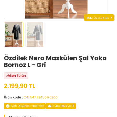
TÜM ÖZELLİKLER
Özdilek Nera Maskülen Şal Yaka
Bornoz L - Gri
Son 1 Ürün
2.199,90 TL
Ürün Kodu :
C41.547.F2456.R0200
Fiyatı Düşünce Haber Ver
Ürünü Tavsiye Et