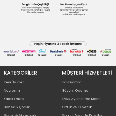
KATEGORİLER
MÜŞTERİ HİZMETLERİ
Yeni Ürünler
Hakkımızda
Nevresim
Güvenli Ödeme
Yatak Odası
KVKK Aydınlatma Metni
Bebek & Çocuk
Gizlilik ve Güvenlik
Banyo & Aksesuarları
Garanti Ve İade Koşulları