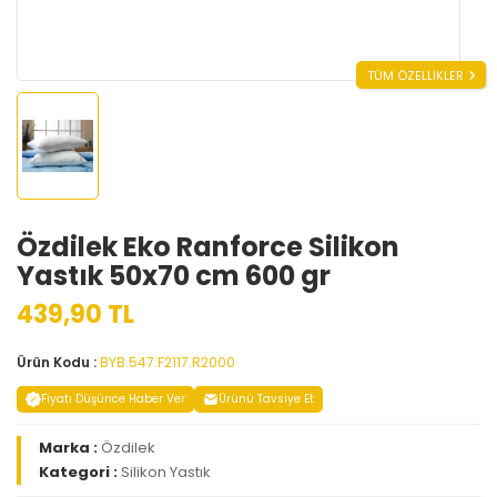
TÜM ÖZELLİKLER
Özdilek Eko Ranforce Silikon
Yastık 50x70 cm 600 gr
439,90 TL
Ürün Kodu :
BYB.547.F2117.R2000
Fiyatı Düşünce Haber Ver
Ürünü Tavsiye Et
Marka :
Özdilek
Kategori :
Silikon Yastık