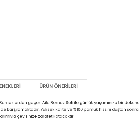
ENEKLERI
ÜRÜN ÖNERILERI
ornozlardan geçer. Aile Bornoz Seti ile günlük yaşamınıza bir dokunuş l
li şekilde karşılamaktadır. Yüksek kalite ve %100 pamuk hissini duştan so
rımıyla çeyizinize zarafet katacaktır.