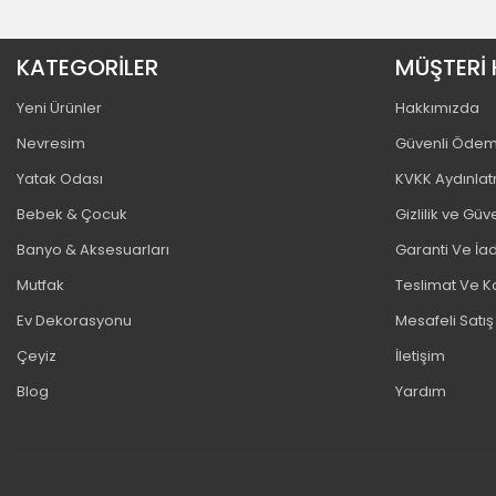
KATEGORİLER
MÜŞTERİ 
Yeni Ürünler
Hakkımızda
Nevresim
Güvenli Öde
Yatak Odası
KVKK Aydınla
Bebek & Çocuk
Gizlilik ve Güv
Banyo & Aksesuarları
Garanti Ve İad
Mutfak
Teslimat Ve K
Ev Dekorasyonu
Mesafeli Satı
Çeyiz
İletişim
Blog
Yardım