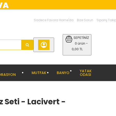
Sadece Favora Home'da
Bize Sorun
Sipariş Taki
SEPETİNİZ
0 ürün -
0,00 TL
YATAK
MUTFAK
BANYO
ORASYON
ODASI
 Seti - Lacivert -