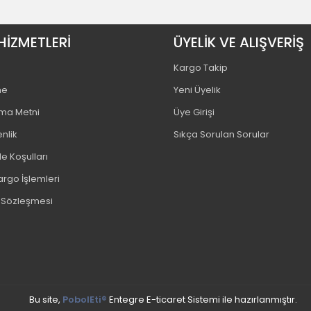
HİZMETLERİ
ÜYELİK VE ALIŞVERİŞ
Kargo Takip
me
Yeni Üyelik
tma Metni
Üye Girişi
enlik
Sıkça Sorulan Sorular
e Koşulları
argo İşlemleri
ş Sözleşmesi
Bu site,
PobolEti®
Entegre E-ticaret Sistemi ile hazırlanmıştır.