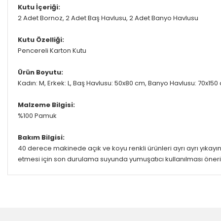
Kutu İçeriği:
2 Adet Bornoz, 2 Adet Baş Havlusu, 2 Adet Banyo Havlusu
Kutu Özelliği:
Pencereli Karton Kutu
Ürün Boyutu:
Kadın: M, Erkek: L, Baş Havlusu: 50x80 cm, Banyo Havlusu: 70x15
Malzeme Bilgisi:
%100 Pamuk
Bakım Bilgisi:
40 derece makinede açık ve koyu renkli ürünleri ayrı ayrı yıkayın
etmesi için son durulama suyunda yumuşatıcı kullanılması öneril