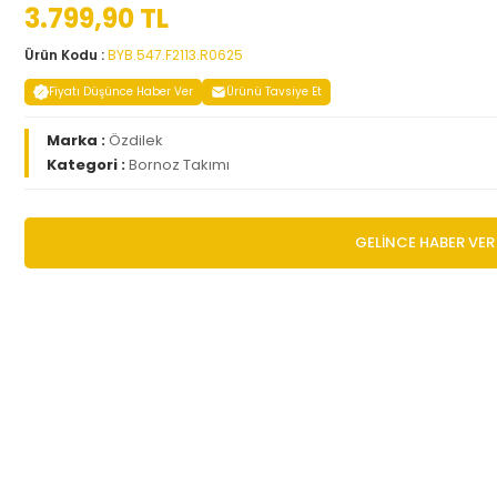
3.799,90 TL
Ürün Kodu :
BYB.547.F2113.R0625
Fiyatı Düşünce Haber Ver
Ürünü Tavsiye Et
Marka :
Özdilek
Kategori :
Bornoz Takımı
GELİNCE HABER VER