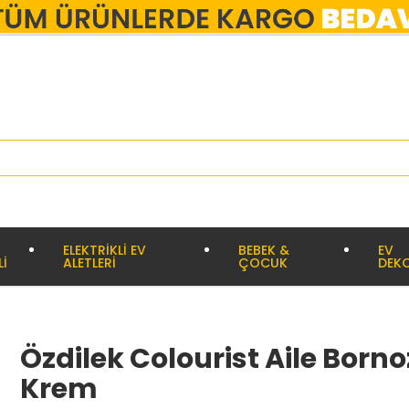
ELEKTRİKLİ EV
BEBEK &
EV
Lİ
ALETLERİ
ÇOCUK
DEK
Özdilek Colourist Aile Bornoz
Krem