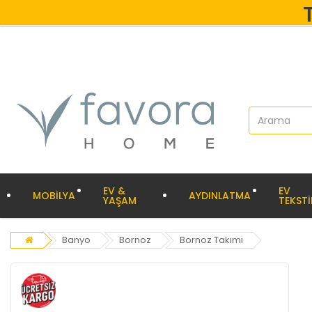
EV &
EV
MOBİLYA
AYDINLATMA
YAŞAM
TEKSTİ
Banyo
Bornoz
Bornoz Takımı