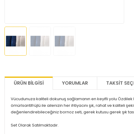
ÜRÜN BILGISI
YORUMLAR
TAKSIT SEÇ
Vücudunuza kaliteli dokunuş sağlamanın en keyifli yolu Özdilek B
ömürlsantifrüjlü ile ailenizin her ihtiyacını şık, rahat ve kalite
değenlendirebileceğiniz bornoz seti, gerek kutusu gerek şık tasa
Set Olarak Satılmaktadır.