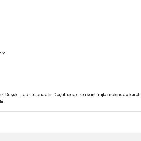
0 cm
ız. Düşük ısıda ütülenebilir. Düşük sıcaklıkta santifrüjlü makinada kur
ir.