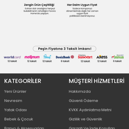
KATEGORİLER
MÜŞTERİ HİZMETLERİ
Yeni Ürünler
Hakkımızda
Nevresim
Güvenli Ödeme
Yatak Odası
KVKK Aydınlatma Metni
Bebek & Çocuk
Gizlilik ve Güvenlik
Banyo & Aksesuarları
Garanti Ve İade Koşulları