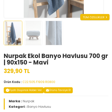
TÜM ÖZELLİKLER
Nurpak Ekol Banyo Havlusu 700 gr
| 90x150 - Mavi
329,90 TL
Ürün Kodu :
C22.505.F1909.R0800
Fiyatı Düşünce Haber Ver
Ürünü Tavsiye Et
Marka :
Nurpak
Kategori :
Banyo Havlusu