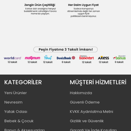
KATEGORİLER
MÜŞTERİ HİZMETLERİ
Yeni Ürünler
Hakkımızda
Nevresim
Güvenli Ödeme
Yatak Odası
KVKK Aydınlatma Metni
Bebek & Çocuk
Gizlilik ve Güvenlik
Banyo & Aksesuarları
Garanti Ve İade Koşulları