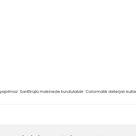
m
apılmaz. Santfirüjlü makinede kurutulabilir. Colormatik deterjan kullan