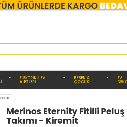
ELEKTRİKLİ EV
BEBEK &
EV
Lİ
ALETLERİ
ÇOCUK
DEK
Takımı
Merinos Eternity Fitilli Peluş
Takımı - Kiremit