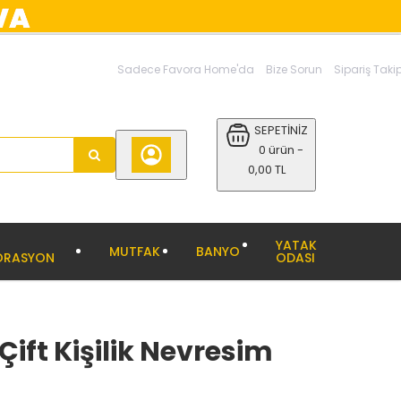
Sadece Favora Home'da
Bize Sorun
Sipariş Taki
SEPETİNİZ
0 ürün -
0,00 TL
YATAK
MUTFAK
BANYO
ORASYON
ODASI
 Çift Kişilik Nevresim