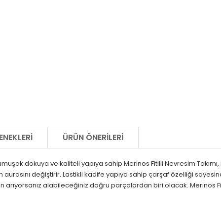
ENEKLERI
ÜRÜN ÖNERILERI
muşak dokuya ve kaliteli yapıya sahip Merinos Fitilli Nevresim Takımı, i
ın aurasını değiştirir. Lastikli kadife yapıya sahip çarşaf özelliği s
rün arıyorsanız alabileceğiniz doğru parçalardan biri olacak. Merinos 