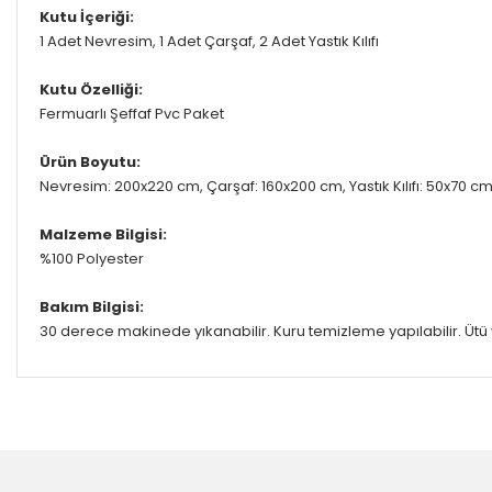
Kutu İçeriği:
1 Adet Nevresim, 1 Adet Çarşaf, 2 Adet Yastık Kılıfı
Kutu Özelliği:
Fermuarlı Şeffaf Pvc Paket
Ürün Boyutu:
Nevresim: 200x220 cm, Çarşaf: 160x200 cm, Yastık Kılıfı: 50x70 c
Malzeme Bilgisi:
%100 Polyester
Bakım Bilgisi:
30 derece makinede yıkanabilir. Kuru temizleme yapılabilir. Ütü y