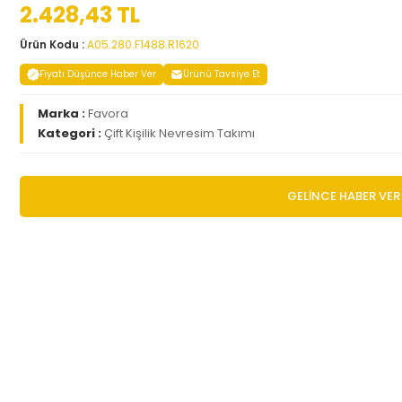
2.428,43 TL
Ürün Kodu :
A05.280.F1488.R1620
Fiyatı Düşünce Haber Ver
Ürünü Tavsiye Et
Marka :
Favora
Kategori :
Çift Kişilik Nevresim Takımı
GELİNCE HABER VER