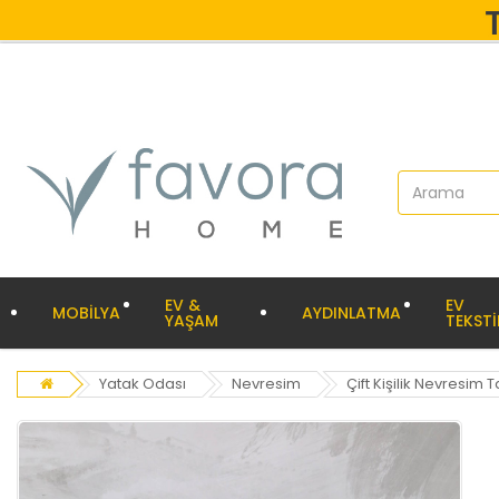
EV &
EV
MOBİLYA
AYDINLATMA
YAŞAM
TEKSTİ
Yatak Odası
Nevresim
Çift Kişilik Nevresim 