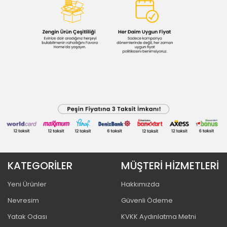
KATEGORİLER
MÜŞTERİ HİZMETLERİ
Yeni Ürünler
Hakkımızda
Nevresim
Güvenli Ödeme
Yatak Odası
KVKK Aydınlatma Metni