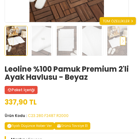
TÜM ÖZELLİKLER
Leoline %100 Pamuk Premium 2'li
Ayak Havlusu - Beyaz
Paket İçeriği
337,90 TL
Ürün Kodu :
C23.280.F2487.R2000
Fiyatı Düşünce Haber Ver
Ürünü Tavsiye Et