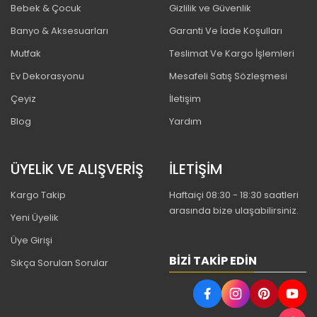
Bebek & Çocuk
Gizlilik ve Güvenlik
Banyo & Aksesuarları
Garanti Ve İade Koşulları
Mutfak
Teslimat Ve Kargo İşlemleri
Ev Dekorasyonu
Mesafeli Satış Sözleşmesi
Çeyiz
İletişim
Blog
Yardım
ÜYELİK VE ALIŞVERİŞ
İLETİŞİM
Kargo Takip
Haftaiçi 08:30 - 18:30 saatleri
arasında bize ulaşabilirsiniz.
Yeni Üyelik
Üye Girişi
BIZI TAKIP EDIN
Sıkça Sorulan Sorular