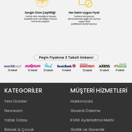
KATEGORİLER
MÜŞTERİ HİZMETLERİ
Yeni Ürünler
Hakkımızda
Nevresim
Güvenli Ödeme
Yatak Odası
KVKK Aydınlatma Metni
Bebek & Çocuk
Gizlilik ve Güvenlik