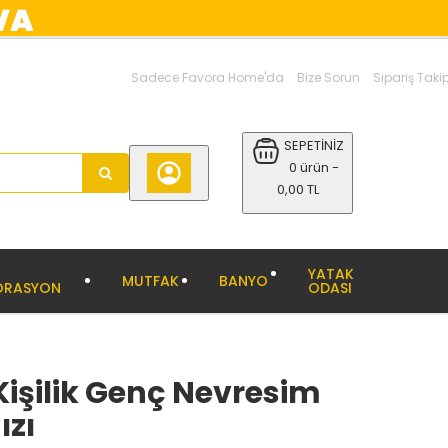
Sadece Favora Home'da
Bize Sorun
Sipariş Taki
SEPETİNİZ
0 ürün -
0,00 TL
YATAK
MUTFAK
BANYO
ORASYON
ODASI
Kişilik Genç Nevresim
ızı