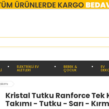
ELEKTRİKLİ EV
BEBEK &
EV
Lİ
ALETLERİ
ÇOCUK
DEK
Takımı
Kristal Tutku Ranforce Tek 
Takımı - Tutku - Sarı - Kırm