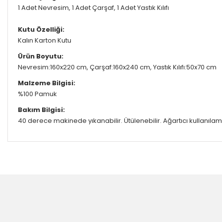
1 Adet Nevresim, 1 Adet Çarşaf, 1 Adet Yastık Kılıfı
Kutu Özelliği:
Kalın Karton Kutu
Ürün Boyutu:
Nevresim:160x220 cm, Çarşaf:160x240 cm, Yastık Kılıfı:50x70 cm
Malzeme Bilgisi:
%100 Pamuk
Bakım Bilgisi:
40 derece makinede yıkanabilir.
Ütülenebilir.
Ağartıcı kullanıla