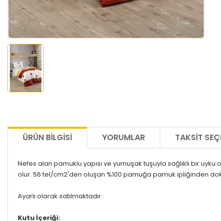
ÜRÜN BILGISI
YORUMLAR
TAKSIT SEÇ
Nefes alan pamuklu yapısı ve yumuşak tuşuyla sağlıklı bir uyku 
olur.
56 tel/cm2'den oluşan %100 pamuğa pamuk ipliğinden do
Ayarlı olarak satılmaktadır.
Kutu İçeriği: