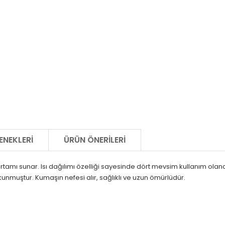
ENEKLERI
ÜRÜN ÖNERILERI
ortamı sunar.
Isı dağılımı özelliği sayesinde dört mevsim kullanım olan
kunmuştur.
Kumaşın nefesi alır, sağlıklı ve uzun ömürlüdür.