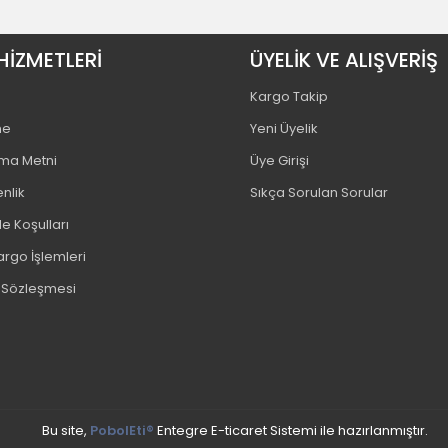
HİZMETLERİ
ÜYELİK VE ALIŞVERİŞ
Kargo Takip
me
Yeni Üyelik
tma Metni
Üye Girişi
enlik
Sıkça Sorulan Sorular
e Koşulları
argo İşlemleri
ş Sözleşmesi
Bu site,
PobolEti®
Entegre E-ticaret Sistemi ile hazırlanmıştır.