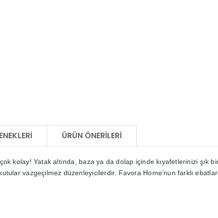
ENEKLERI
ÜRÜN ÖNERILERI
 çok kolay! Yatak altında, baza ya da dolap içinde kıyafetlerinizi şık
 kutular vazgeçilmez düzenleyicilerdir. Favora Home’nun farklı ebatlar