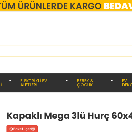
ELEKTRİKLİ EV
BEBEK &
EV
Lİ
ALETLERİ
ÇOCUK
DEK
Kapaklı Mega 3lü Hurç 60x4
Paket İçeriği