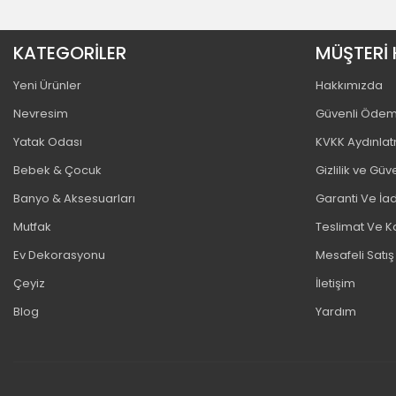
KATEGORİLER
MÜŞTERİ 
Yeni Ürünler
Hakkımızda
Nevresim
Güvenli Öde
Yatak Odası
KVKK Aydınla
Bebek & Çocuk
Gizlilik ve Güv
Banyo & Aksesuarları
Garanti Ve İad
Mutfak
Teslimat Ve K
Ev Dekorasyonu
Mesafeli Satı
Çeyiz
İletişim
Blog
Yardım