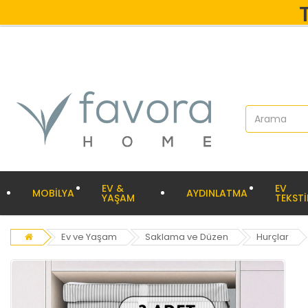
EV &
EV
MOBİLYA
AYDINLATMA
YAŞAM
TEKSTİ
Ev ve Yaşam
Saklama ve Düzen
Hurçlar