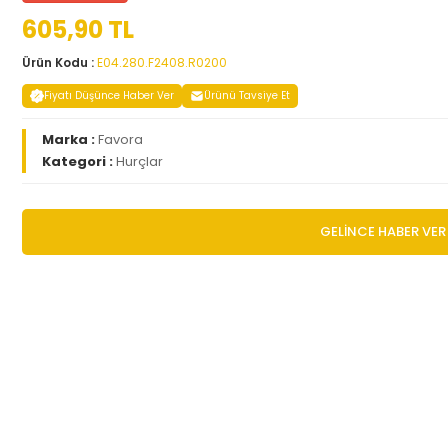
605,90 TL
Ürün Kodu :
E04.280.F2408.R0200
Fiyatı Düşünce Haber Ver
Ürünü Tavsiye Et
Marka :
Favora
Kategori :
Hurçlar
GELİNCE HABER VER