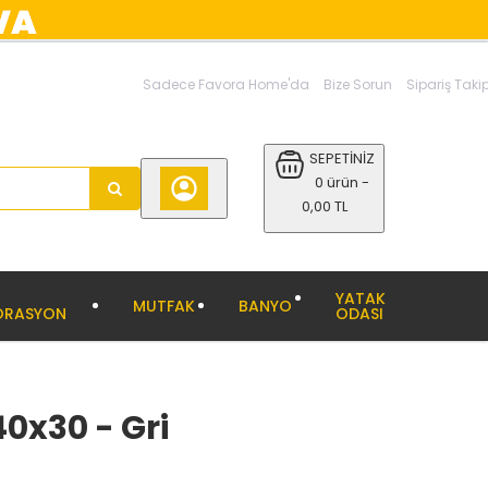
Sadece Favora Home'da
Bize Sorun
Sipariş Taki
SEPETİNİZ
0 ürün -
0,00 TL
YATAK
MUTFAK
BANYO
ORASYON
ODASI
0x30 - Gri