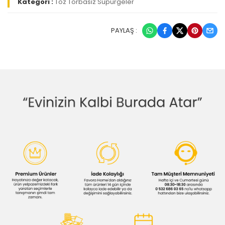
Kategori :
Toz Torbasız Süpürgeler
PAYLAŞ :