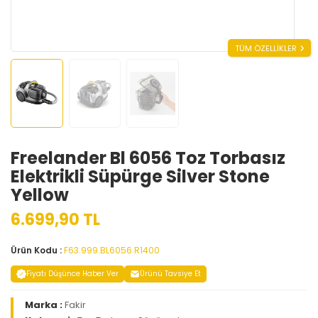
TÜM ÖZELLİKLER
Freelander Bl 6056 Toz Torbasız
Elektrikli Süpürge Silver Stone
Yellow
6.699,90 TL
Ürün Kodu :
F63.999.BL6056.R1400
Fiyatı Düşünce Haber Ver
Ürünü Tavsiye Et
Marka :
Fakir