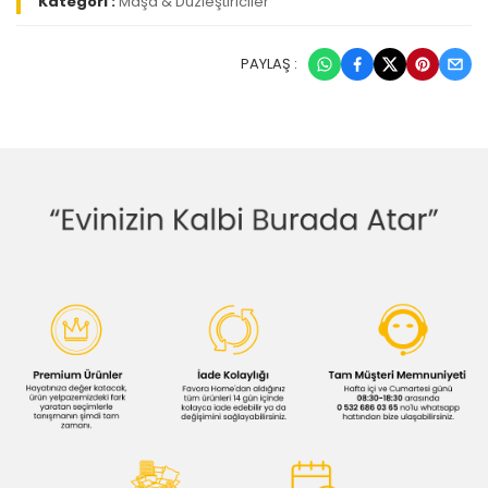
Kategori :
Maşa & Düzleştiriciler
PAYLAŞ :