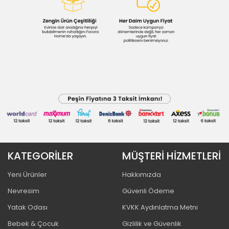
KATEGORİLER
MÜŞTERİ HİZMETLERİ
Yeni Ürünler
Hakkımızda
Nevresim
Güvenli Ödeme
Yatak Odası
KVKK Aydınlatma Metni
Bebek & Çocuk
Gizlilik ve Güvenlik