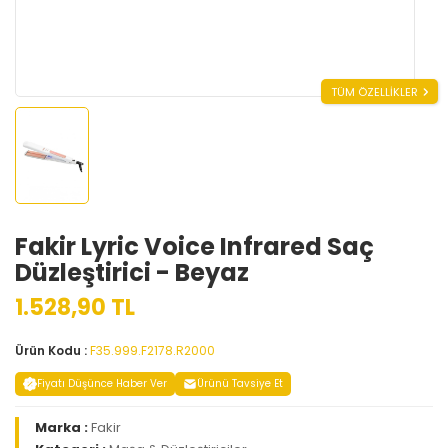
TÜM ÖZELLİKLER
Fakir Lyric Voice Infrared Saç
Düzleştirici - Beyaz
1.528,90 TL
Ürün Kodu :
F35.999.F2178.R2000
Fiyatı Düşünce Haber Ver
Ürünü Tavsiye Et
Marka :
Fakir