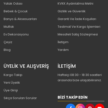
Yatak Odası
KVKK Aydınlatma Metni
Bebek & Çocuk
Gizlilik ve Güvenlik
Banyo & Aksesuarları
Garanti Ve İade Koşulları
Mutfak
Teslimat Ve Kargo İşlemleri
Ev Dekorasyonu
Mesafeli Satış Sözleşmesi
Çeyiz
İletişim
Blog
Yardım
ÜYELİK VE ALIŞVERİŞ
İLETİŞİM
Kargo Takip
Haftaiçi 08:30 - 18:30 saatleri
arasında bize ulaşabilirsiniz.
Yeni Üyelik
Üye Girişi
BIZI TAKIP EDIN
Sıkça Sorulan Sorular