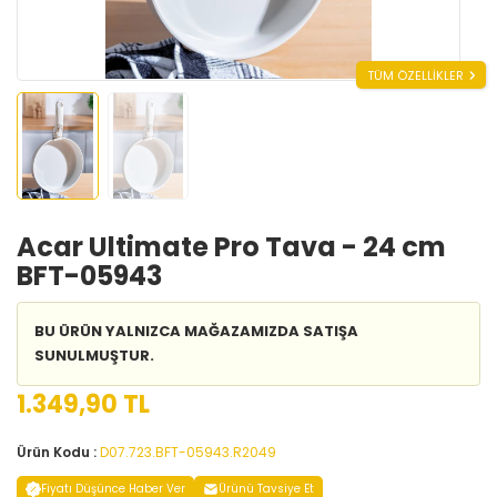
TÜM ÖZELLİKLER
Acar Ultimate Pro Tava - 24 cm
BFT-05943
BU ÜRÜN YALNIZCA MAĞAZAMIZDA SATIŞA
SUNULMUŞTUR.
1.349,90 TL
Ürün Kodu :
D07.723.BFT-05943.R2049
Fiyatı Düşünce Haber Ver
Ürünü Tavsiye Et