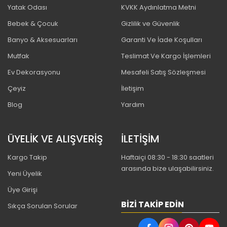
Yatak Odası
KVKK Aydınlatma Metni
Bebek & Çocuk
Gizlilik ve Güvenlik
Banyo & Aksesuarları
Garanti Ve İade Koşulları
Mutfak
Teslimat Ve Kargo İşlemleri
Ev Dekorasyonu
Mesafeli Satış Sözleşmesi
Çeyiz
İletişim
Blog
Yardım
ÜYELİK VE ALIŞVERİŞ
İLETİŞİM
Kargo Takip
Haftaiçi 08:30 - 18:30 saatleri
arasında bize ulaşabilirsiniz.
Yeni Üyelik
Üye Girişi
BIZI TAKIP EDIN
Sıkça Sorulan Sorular