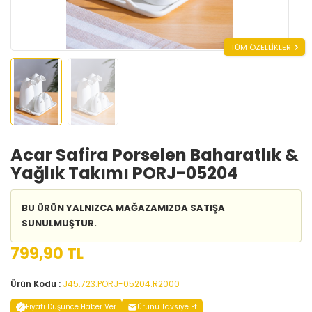
TÜM ÖZELLİKLER
Acar Safira Porselen Baharatlık &
Yağlık Takımı PORJ-05204
BU ÜRÜN YALNIZCA MAĞAZAMIZDA SATIŞA
SUNULMUŞTUR.
799,90 TL
Ürün Kodu :
J45.723.PORJ-05204.R2000
Fiyatı Düşünce Haber Ver
Ürünü Tavsiye Et