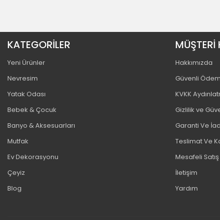
KATEGORİLER
MÜŞTERİ 
Yeni Ürünler
Hakkımızda
Nevresim
Güvenli Öde
Yatak Odası
KVKK Aydınla
Bebek & Çocuk
Gizlilik ve Güv
Banyo & Aksesuarları
Garanti Ve İad
Mutfak
Teslimat Ve K
Ev Dekorasyonu
Mesafeli Satı
Çeyiz
İletişim
Blog
Yardım