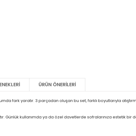
ENEKLERI
ÜRÜN ÖNERILERI
da fark yaratır. 3 parçadan oluşan bu set, farklı boyutlarıyla atıştır
ır. Günlük kullanımda ya da özel davetlerde sofralarınıza estetik bir 