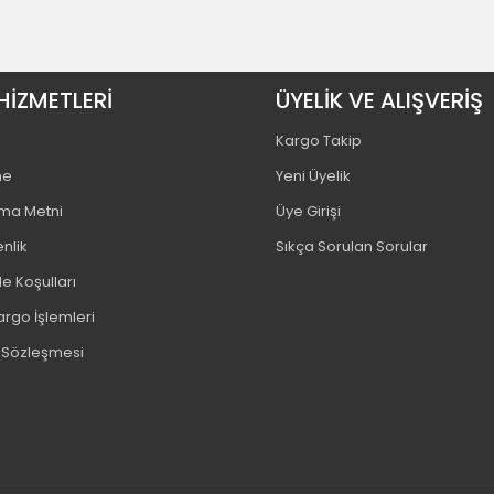
HİZMETLERİ
ÜYELİK VE ALIŞVERİŞ
Kargo Takip
me
Yeni Üyelik
tma Metni
Üye Girişi
enlik
Sıkça Sorulan Sorular
e Koşulları
argo İşlemleri
ş Sözleşmesi