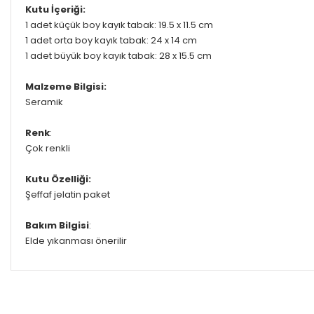
Kutu İçeriği:
1 adet küçük boy kayık tabak: 19.5 x 11.5 cm
1 adet orta boy kayık tabak: 24 x 14 cm
1 adet büyük boy kayık tabak: 28 x 15.5 cm
Malzeme Bilgisi:
Seramik
Renk
:
Çok renkli
Kutu Özelliği:
Şeffaf jelatin paket
Bakım Bilgisi
:
Elde yıkanması önerilir