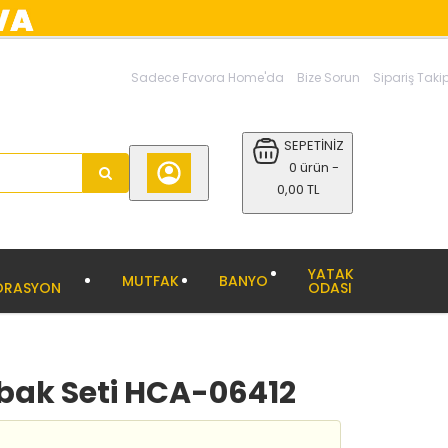
Sadece Favora Home'da
Bize Sorun
Sipariş Taki
SEPETİNİZ
0 ürün -
0,00 TL
YATAK
MUTFAK
BANYO
ORASYON
ODASI
abak Seti HCA-06412