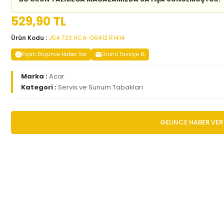
529,90 TL
Ürün Kodu :
J54.723.HCA-06412.R1414
Fiyatı Düşünce Haber Ver
Ürünü Tavsiye Et
Marka :
Acar
Kategori :
Servis ve Sunum Tabakları
GELİNCE HABER VER