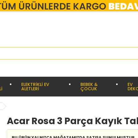
ELEKTRİKLİ EV
BEBEK &
EV
Lİ
ALETLERİ
ÇOCUK
DEK
Acar Rosa 3 Parça Kayık T
BU ÜRÜN YALNIZCA MAĞAZAMIZDA SATIŞA SUNULMUŞTUR.