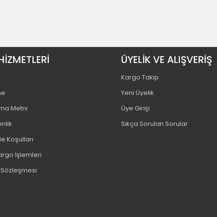
HİZMETLERİ
ÜYELİK VE ALIŞVERİŞ
Kargo Takip
me
Yeni Üyelik
tma Metni
Üye Girişi
enlik
Sıkça Sorulan Sorular
e Koşulları
argo İşlemleri
ş Sözleşmesi