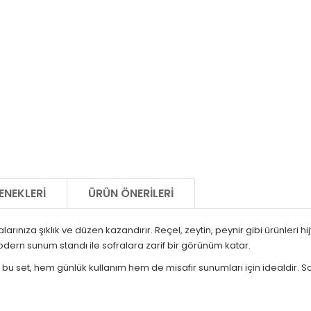
ENEKLERI
ÜRÜN ÖNERILERI
alarınıza şıklık ve düzen kazandırır. Reçel, zeytin, peynir gibi ürünleri 
odern sunum standı ile sofralara zarif bir görünüm katar.
u set, hem günlük kullanım hem de misafir sunumları için idealdir. Sad