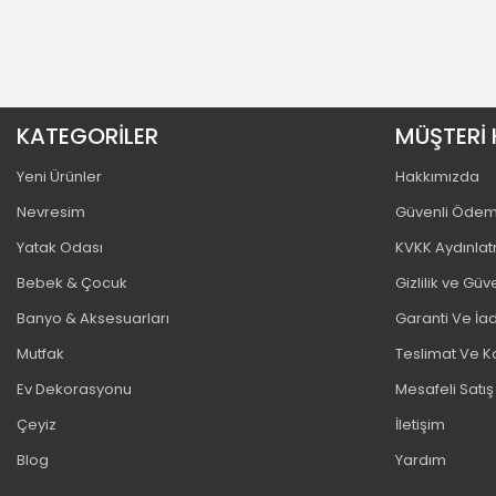
KATEGORİLER
MÜŞTERİ 
Yeni Ürünler
Hakkımızda
Nevresim
Güvenli Öde
Yatak Odası
KVKK Aydınla
Bebek & Çocuk
Gizlilik ve Güv
Banyo & Aksesuarları
Garanti Ve İad
Mutfak
Teslimat Ve K
Ev Dekorasyonu
Mesafeli Satı
Çeyiz
İletişim
Blog
Yardım