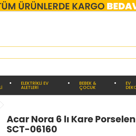
ELEKTRİKLİ EV
BEBEK &
EV
Lİ
ALETLERİ
ÇOCUK
DEK
Acar Nora 6 lı Kare Porselen
SCT-06160