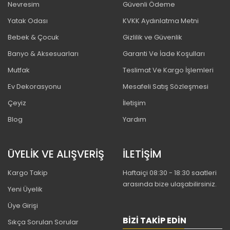
Nevresim
Güvenli Ödeme
Yatak Odası
KVKK Aydınlatma Metni
Bebek & Çocuk
Gizlilik ve Güvenlik
Banyo & Aksesuarları
Garanti Ve İade Koşulları
Mutfak
Teslimat Ve Kargo İşlemleri
Ev Dekorasyonu
Mesafeli Satış Sözleşmesi
Çeyiz
İletişim
Blog
Yardım
ÜYELİK VE ALIŞVERİŞ
İLETİŞİM
Kargo Takip
Haftaiçi 08:30 - 18:30 saatleri
arasında bize ulaşabilirsiniz.
Yeni Üyelik
Üye Girişi
BIZI TAKIP EDIN
Sıkça Sorulan Sorular