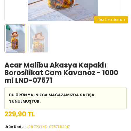
TÜM ÖZELLİKLER
Acar Malibu Akasya Kapaklı
Borosilikat Cam Kavanoz - 1000
ml LND-07571
BU ÜRÜN YALNIZCA MAĞAZAMIZDA SATIŞA
SUNULMUŞTUR.
229,90 TL
Ürün Kodu :
J08.723.LND-07571.R3017