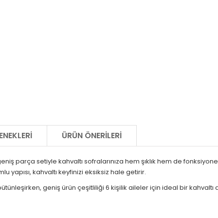
ENEKLERI
ÜRÜN ÖNERILERI
geniş parça setiyle kahvaltı sofralarınıza hem şıklık hem de fonksiyone
yapısı, kahvaltı keyfinizi eksiksiz hale getirir.
nleşirken, geniş ürün çeşitliliği 6 kişilik aileler için ideal bir kahvalt