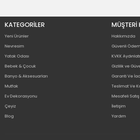
KATEGORİLER
MÜŞTERİ 
Yeni Ürünler
Hakkımızda
Nevresim
Güvenli Öde
Yatak Odası
KVKK Aydınla
Bebek & Çocuk
Gizlilik ve Güv
Banyo & Aksesuarları
Garanti Ve İad
Mutfak
Teslimat Ve K
Ev Dekorasyonu
Mesafeli Satı
Çeyiz
İletişim
Blog
Yardım