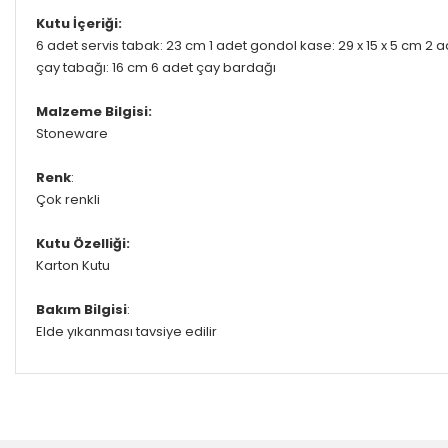
Kutu İçeriği:
6 adet servis tabak: 23 cm 1 adet gondol kase: 29 x 15 x 5 cm 2 ade
çay tabağı: 16 cm 6 adet çay bardağı
Malzeme Bilgisi:
Stoneware
Renk
:
Çok renkli
Kutu Özelliği:
Karton Kutu
Bakım Bilgisi
:
Elde yıkanması tavsiye edilir