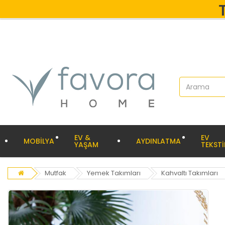
EV &
EV
MOBİLYA
AYDINLATMA
YAŞAM
TEKSTİ
Mutfak
Yemek Takımları
Kahvaltı Takımları