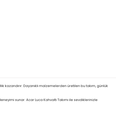
llik kazandırır. Dayanıklı malzemelerden üretilen bu takım, günlük
ı deneyimi sunar. Acar Luca Kahvaltı Takımı ile sevdiklerinizle