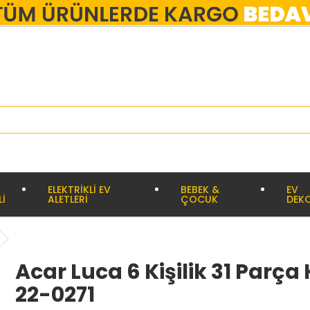
ELEKTRİKLİ EV
BEBEK &
EV
Lİ
ALETLERİ
ÇOCUK
DEK
Acar Luca 6 Kişilik 31 Parça
22-0271