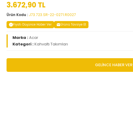
3.672,90 TL
Ürün Kodu :
J73.723.SR-22-0271.R0027
Fiyatı Düşünce Haber Ver
Ürünü Tavsiye Et
Marka :
Acar
Kategori :
Kahvaltı Takımları
GELİNCE HABER VER