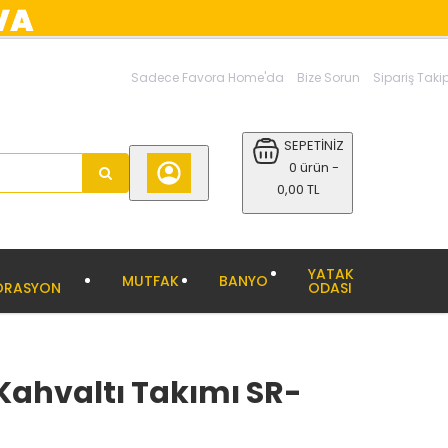
Sadece Favora Home'da
Bize Sorun
Sipariş Taki
SEPETİNİZ
0 ürün -
0,00 TL
YATAK
MUTFAK
BANYO
ORASYON
ODASI
 Kahvaltı Takımı SR-