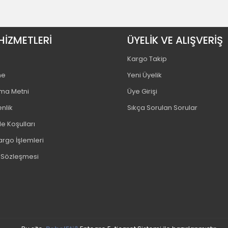
HİZMETLERİ
ÜYELİK VE ALIŞVERİŞ
Kargo Takip
me
Yeni Üyelik
tma Metni
Üye Girişi
enlik
Sıkça Sorulan Sorular
e Koşulları
argo İşlemleri
ş Sözleşmesi