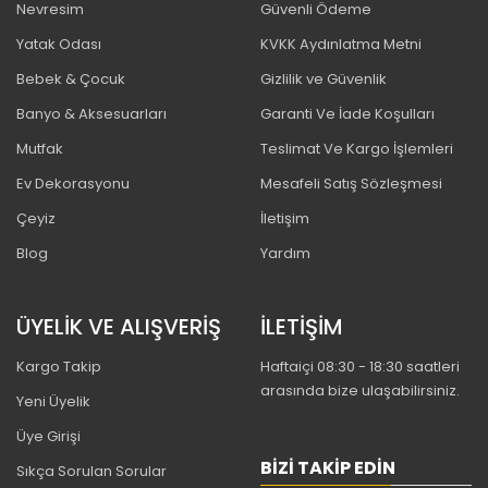
Nevresim
Güvenli Ödeme
Yatak Odası
KVKK Aydınlatma Metni
Bebek & Çocuk
Gizlilik ve Güvenlik
Banyo & Aksesuarları
Garanti Ve İade Koşulları
Mutfak
Teslimat Ve Kargo İşlemleri
Ev Dekorasyonu
Mesafeli Satış Sözleşmesi
Çeyiz
İletişim
Blog
Yardım
ÜYELİK VE ALIŞVERİŞ
İLETİŞİM
Kargo Takip
Haftaiçi 08:30 - 18:30 saatleri
arasında bize ulaşabilirsiniz.
Yeni Üyelik
Üye Girişi
BIZI TAKIP EDIN
Sıkça Sorulan Sorular