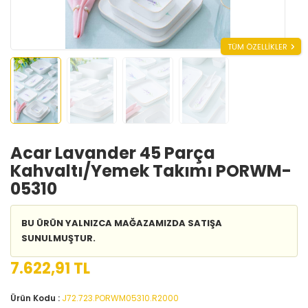
TÜM ÖZELLİKLER
Acar Lavander 45 Parça
Kahvaltı/Yemek Takımı PORWM-
05310
BU ÜRÜN YALNIZCA MAĞAZAMIZDA SATIŞA
SUNULMUŞTUR.
7.622,91 TL
Ürün Kodu :
J72.723.PORWM05310.R2000