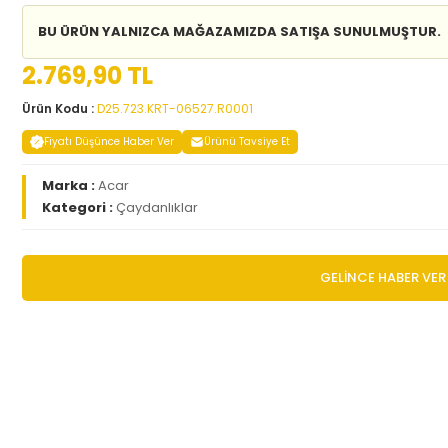
BU ÜRÜN YALNIZCA MAĞAZAMIZDA SATIŞA SUNULMUŞTUR.
2.769,90 TL
Ürün Kodu :
D25.723.KRT-06527.R0001
Fiyatı Düşünce Haber Ver
Ürünü Tavsiye Et
Marka :
Acar
Kategori :
Çaydanlıklar
GELİNCE HABER VER