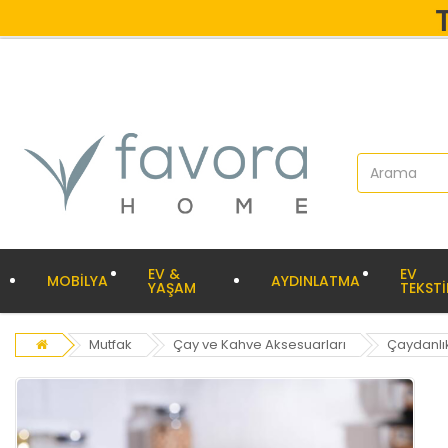
EV &
EV
MOBİLYA
AYDINLATMA
YAŞAM
TEKSTİ
Mutfak
Çay ve Kahve Aksesuarları
Çaydanlı