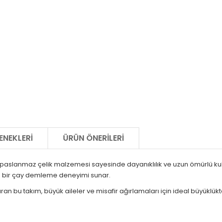
ENEKLERI
ÜRÜN ÖNERILERI
, paslanmaz çelik malzemesi sayesinde dayanıklılık ve uzun ömürlü ku
rlu bir çay demleme deneyimi sunar.
ıran bu takım, büyük aileler ve misafir ağırlamaları için ideal büyüklükt