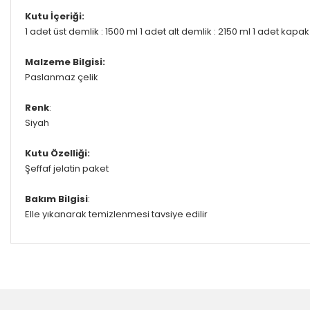
Kutu İçeriği:
1 adet üst demlik : 1500 ml 1 adet alt demlik : 2150 ml 1 adet kapak
Malzeme Bilgisi:
Paslanmaz çelik
Renk
:
Siyah
Kutu Özelliği:
Şeffaf jelatin paket
Bakım Bilgisi
:
Elle yıkanarak temizlenmesi tavsiye edilir