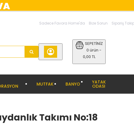
Sadece Favora Home'da
Bize Sorun
Sipariş Taki
SEPETİNİZ
0 ürün -
0,00 TL
YATAK
MUTFAK
BANYO
ORASYON
ODASI
aydanlık Takımı No:18