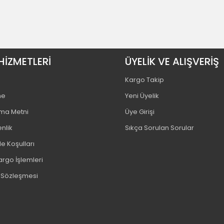
HİZMETLERİ
ÜYELİK VE ALIŞVERİŞ
Kargo Takip
me
Yeni Üyelik
tma Metni
Üye Girişi
enlik
Sıkça Sorulan Sorular
e Koşulları
argo İşlemleri
ş Sözleşmesi