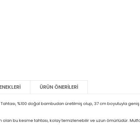
ENEKLERI
ÜRÜN ÖNERILERI
 Tahtası, %100 doğal bambudan üretilmiş olup, 37 cm boyutuyla geniş k
olan bu kesme tahtası, kolay temizlenebilir ve uzun ömürlüdür. Mutfak