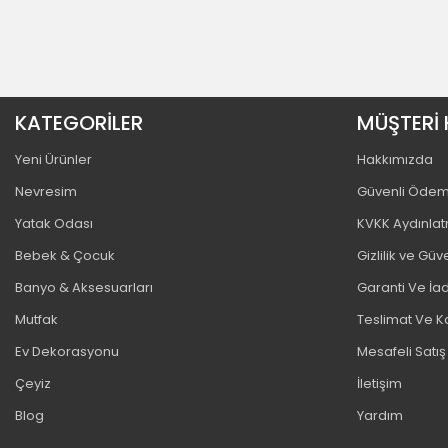
KATEGORİLER
MÜŞTERİ 
Yeni Ürünler
Hakkımızda
Nevresim
Güvenli Öde
Yatak Odası
KVKK Aydınla
Bebek & Çocuk
Gizlilik ve Güv
Banyo & Aksesuarları
Garanti Ve İad
Mutfak
Teslimat Ve K
Ev Dekorasyonu
Mesafeli Satı
Çeyiz
İletişim
Blog
Yardım