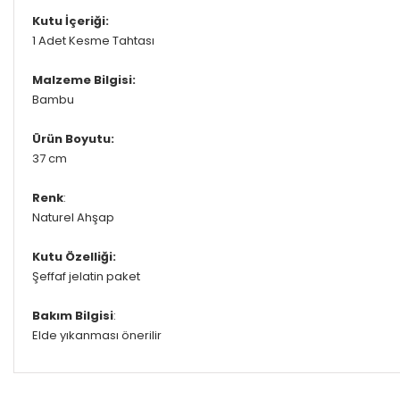
Kutu İçeriği:
1 Adet Kesme Tahtası
Malzeme Bilgisi:
Bambu
Ürün Boyutu:
37 cm
Renk
:
Naturel Ahşap
Kutu Özelliği:
Şeffaf jelatin paket
Bakım Bilgisi
:
Elde yıkanması önerilir