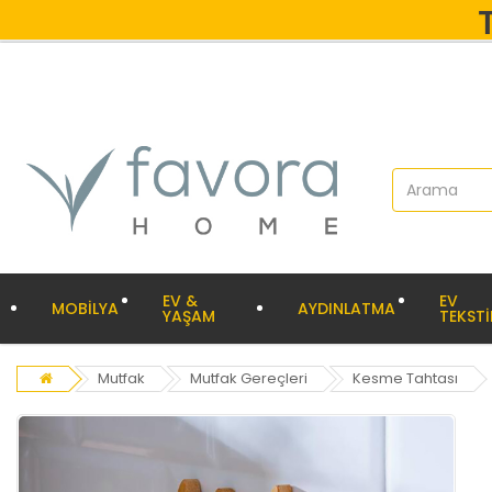
EV &
EV
MOBİLYA
AYDINLATMA
YAŞAM
TEKSTİ
Mutfak
Mutfak Gereçleri
Kesme Tahtası