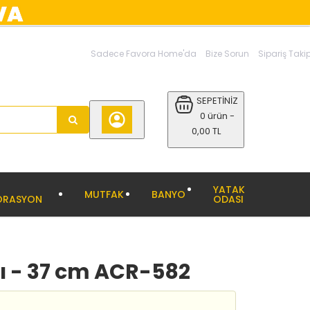
Sadece Favora Home'da
Bize Sorun
Sipariş Taki
SEPETİNİZ
0 ürün -
0,00 TL
YATAK
MUTFAK
BANYO
ORASYON
ODASI
 - 37 cm ACR-582