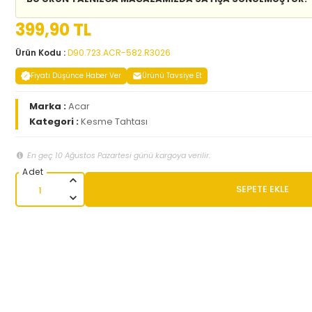
399,90 TL
Ürün Kodu :
D90.723.ACR-582.R3026
Fiyatı Düşünce Haber Ver
Ürünü Tavsiye Et
Marka :
Acar
Kategori :
Kesme Tahtası
En geç 10 Ağustos Pazartesi günü kargoya verilir.
SEPETE EKLE