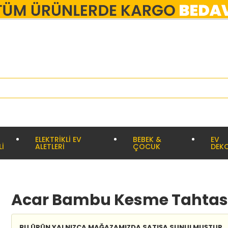
ELEKTRİKLİ EV
BEBEK &
EV
Lİ
ALETLERİ
ÇOCUK
DEK
Acar Bambu Kesme Tahtası
BU ÜRÜN YALNIZCA MAĞAZAMIZDA SATIŞA SUNULMUŞTUR.