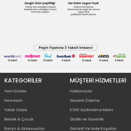
KATEGORİLER
MÜŞTERİ HİZMETLERİ
Yeni Ürünler
Hakkımızda
Nevresim
Güvenli Ödeme
Yatak Odası
KVKK Aydınlatma Metni
Bebek & Çocuk
Gizlilik ve Güvenlik
Banyo & Aksesuarları
Garanti Ve İade Koşulları