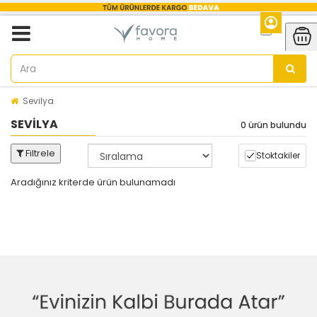
Sevilya
SEVILYA
0 ürün bulundu
Filtrele
Stoktakiler
Aradığınız kriterde ürün bulunamadı